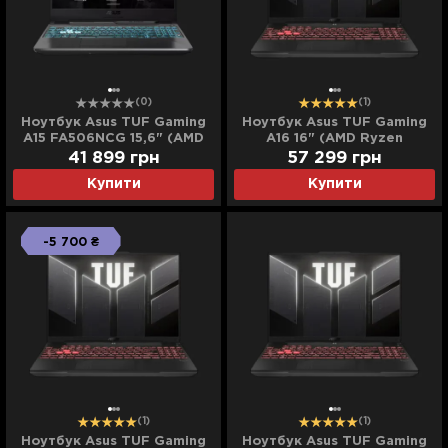
(0)
(1)
Ноутбук Asus TUF Gaming
Ноутбук Asus TUF Gaming
A15 FA506NCG 15,6" (AMD
A16 16" (AMD Ryzen
Ryzen 7/16GB/512GB
7/16GB/512GB (SSD)/RTX
41 899
грн
57 299
грн
(SSD)/RTX 3050)
4050) (FA607NUG-WH73)
Купити
Купити
(FA506NCG-HN213)
(Standard)
(Standard)
-5 700 ₴
(1)
(1)
Ноутбук Asus TUF Gaming
Ноутбук Asus TUF Gaming