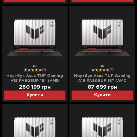
(1)
(1)
Ноутбук Asus TUF Gaming
Ноутбук Asus TUF Gaming
A18 FA808UP 18" (AMD
A18 FA808UP 18" (AMD
Ryzen 7/128GB/8TB
Ryzen 7/16GB/512GB
260 199
грн
87 699
грн
(SSD)/RTX 5070)
(SSD)/RTX 5070)
Купити
Купити
(FA808UP-NS82)
(FA808UP-NS74)
(Standard)
(Standard)