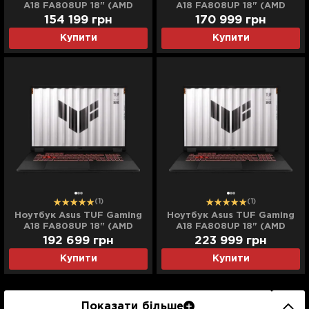
A18 FA808UP 18" (AMD
A18 FA808UP 18" (AMD
Ryzen 7/64GB/2TB
Ryzen 7/64GB/4TB
154 199
грн
170 999
грн
(SSD)/RTX 5070)
(SSD)/RTX 5070)
Купити
Купити
(FA808UP-NS77)
(FA808UP-NS78)
(Standard)
(Standard)
(1)
(1)
Ноутбук Asus TUF Gaming
Ноутбук Asus TUF Gaming
A18 FA808UP 18" (AMD
A18 FA808UP 18" (AMD
Ryzen 7/96GB/4TB
Ryzen 7/96GB/8TB
192 699
грн
223 999
грн
(SSD)/RTX 5070)
(SSD)/RTX 5070)
Купити
Купити
(FA808UP-NS79)
(FA808UP-NS80)
(Standard)
(Standard)
Показати більше