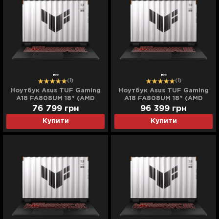
(1)
(1)
Ноутбук Asus TUF Gaming
Ноутбук Asus TUF Gaming
A18 FA808UM 18" (AMD
A18 FA808UM 18" (AMD
Ryzen 7/16GB/1TB
Ryzen 7/32GB/1TB
76 799
грн
96 399
грн
(SSD)/RTX 5060)
(SSD)/RTX 5060)
Купити
Купити
(FA808UM-IS74) (Standard)
(FA808UM-I321) (Standard)