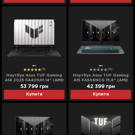
(1)
(0)
Ноутбук Asus TUF Gaming
Ноутбук Asus TUF Gaming
A14 2025 FA401UH 14" (AMD
A15 FA506NCG 15,6" (AMD
Ryzen 7/16GB/512GB
Ryzen 7/16GB/512GB
53 799
грн
42 399
грн
(SSD)/RTX 5050)
(SSD)/RTX 3050)
Купити
Купити
(FA401UH-RG004W)
(FA506NCG-HN211)
(Standard)
(Standard)