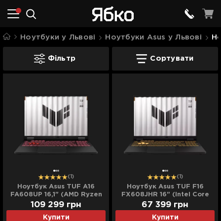
Ноутбуки у Львові
Ноутбуки Asus у Львові
Но
Ноутбуки Asus TUF у Львові
Фільтр
Сортувати
(1)
(1)
Ноутбук Asus TUF A16
Ноутбук Asus TUF F16
FA608UP 16,1" (AMD Ryzen
FX608JHR 16" (Intel Core
9/32GB/1TB (SSD)/RTX
i7/16GB/512GB (SSD)/RTX
109 299
грн
67 399
грн
5070) (FA608UP-
5050) (FX608JHR-ES73)
Купити
Купити
A16.R95070) (Standard)
(Standard)