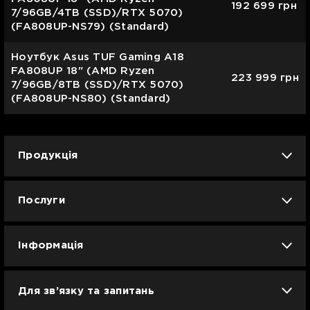
192 699
грн
7/96GB/4TB (SSD)/RTX 5070)
(FA808UP-NS79) (Standard)
Ноутбук Asus TUF Gaming A18
FA808UP 18" (AMD Ryzen
223 999
грн
7/96GB/8TB (SSD)/RTX 5070)
(FA808UP-NS80) (Standard)
Продукція
iPhone
iPad
Mac
Apple Watch
Послуги
AirPods
Гаджети
Аксесуари
Ремонт
Trade IN
Новини
Apple б/у
Кавунове літо
Dyson
Інформація
Смартфони
Смарт-годинники
Вакансії
Для зв’язку та запитань
Техніка для кухні
Техніка для дому
Гарантія та сервіс Ябко