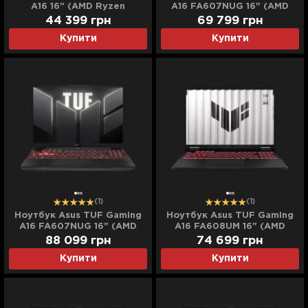
A16 16" (AMD Ryzen
A16 FA607NUG 16" (AMD
7/16GB/512GB (SSD)/RTX
Ryzen 7/16GB/1TB
44 399
грн
69 799
грн
4050) (FA607NUQ-RL014)
(SSD)/RTX 4050)
Купити
Купити
(Standard)
(FA607NUG-W161)
(Standard)
(1)
(1)
Ноутбук Asus TUF Gaming
Ноутбук Asus TUF Gaming
A16 FA607NUG 16" (AMD
A16 FA608UM 16" (AMD
Ryzen 7/32GB/1TB
Ryzen 7/16GB/512GB
88 099
грн
74 699
грн
(SSD)/RTX 4050)
(SSD)/RTX 5060)
Купити
Купити
(FA607NUG-W321)
(FA608UM-NS73)
(Standard)
(Standard)