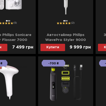
1
2
3
1
2
3
(5)
(2)
 Philips Sonicare
Автостайлер Philips
З
 Flosser 7000
WavePro Styler 9000
(White)
Di
7 499 грн
9 999 грн
и
Купити
К
 ₴
-700 ₴