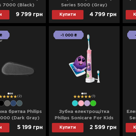
s 7000 (Black)
Series 5000 (Gray)
9 799 грн
4 799 грн
и
Купити
К
 ₴
-1 000 ₴
1
2
3
1
2
3
(2)
(1)
на бритва Philips
Зубна електрощітка
Еле
5000 (Dark Gray)
Philips Sonicare For Kids
Se
(Pink)
5 199 грн
2 599 грн
и
Купити
К