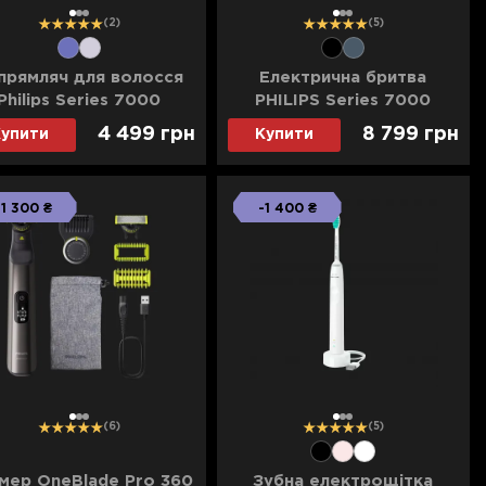
1
2
3
1
2
3
(2)
(5)
прямляч для волосся
Електрична бритва
Philips Series 7000
PHILIPS Series 7000
(Gray/Blue)
4 499 грн
8 799 грн
упити
Купити
я від
-1 300 ₴
-1 400 ₴
1
2
3
1
2
3
(6)
(5)
мер OneBlade Pro 360
Зубна електрощітка