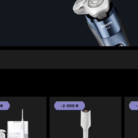
 ₴
-2 000 ₴
-