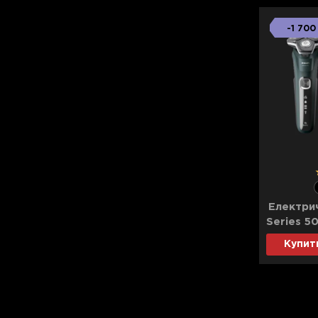
-1 700
Електрич
Series 5
Купит