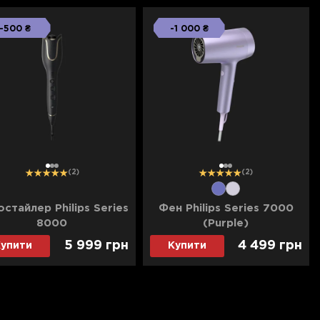
-500 ₴
-1 000 ₴
1
2
3
1
2
3
(2)
(2)
стайлер Philips Series
Фен Philips Series 7000
8000
(Purple)
5 999 грн
4 499 грн
упити
Купити