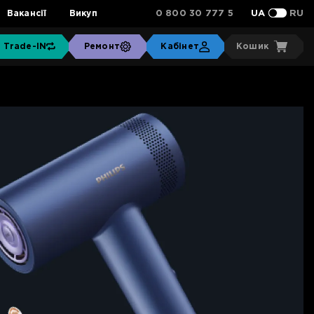
0 800 30 777 5
Вакансії
Викуп
UA
RU
Trade-IN
Ремонт
Кабінет
Кошик