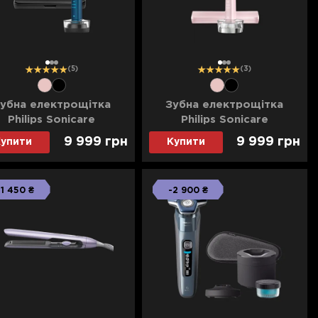
1
2
3
1
2
3
(5)
(3)
убна електрощітка
Зубна електрощітка
Philips Sonicare
Philips Sonicare
amondClean Prestige
DiamondClean Prestige
9 999 грн
9 999 грн
упити
Купити
9000 (Black)
9000 (Pink)
-1 450 ₴
-2 900 ₴