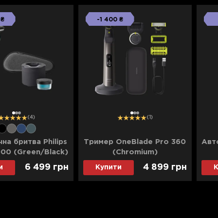
 ₴
-1 400 ₴
1
2
3
1
2
3
(4)
(1)
на бритва Philips
Тример OneBlade Pro 360
Авто
000 (Green/Black)
(Chromium)
6 499 грн
4 899 грн
и
Купити
К