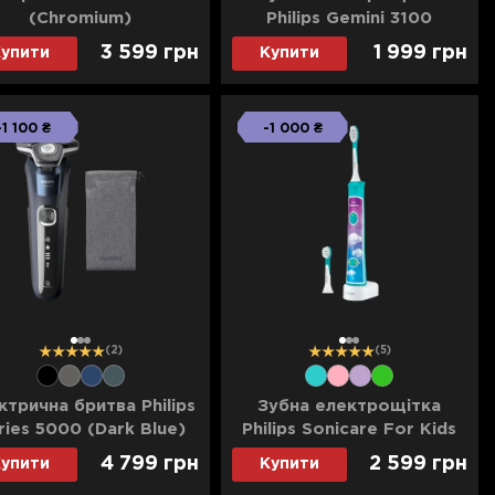
(Chromium)
Philips Gemini 3100
(White)
3 599 грн
1 999 грн
упити
Купити
-1 100 ₴
-1 000 ₴
1
2
3
1
2
3
(2)
(5)
ктрична бритва Philips
Зубна електрощітка
ries 5000 (Dark Blue)
Philips Sonicare For Kids
(Blue)
4 799 грн
2 599 грн
упити
Купити