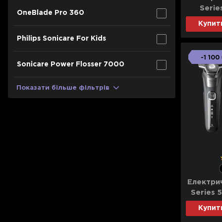
Для телевізорів
Serie
OneBlade Pro 360
Мікрохвильові печі
Купит
Для проекторів
Philips Sonicare For Kids
Аксесуари для кавомашин
Для 3D-принтерів
Засоби для чистки
-1 100
Sonicare Power Flosser 7000
Термочашки
Для принтерів
Показати все
>>
Показати більше фільтрів
Для кавомашин
Для кухні
Для пилососів
Електрич
Series 
Купит