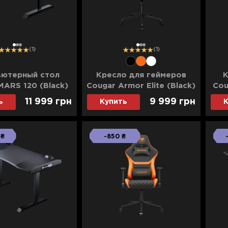
1
2
3
1
2
3
(1)
(1)
ютерный стол
Кресло для геймеров
К
MARS 120 (Black)
Cougar Armor Elite (Black)
Cou
11 999 грн
9 999 грн
ь
Купить
К
 ₴
-850 ₴