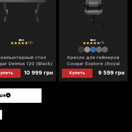
1
2
3
1
2
3
(3)
(1)
омпьютерный стол
Кресло для геймеров
gar Deimus 120 (Black)
Cougar Explore (Royal
Gray) F
10 999 грн
9 599 грн
упить
Купить
ше