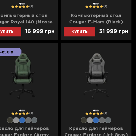
1
2
3
1
2
3
(1)
(1)
омпьютерный стол
Компьютерный стол
gar Royal 140 (Mossa
Cougar E-Mars (Black)
Black) (UA)
16 999 грн
31 999 грн
упить
Купить
-850 ₴
1
2
3
1
2
3
(1)
(1)
Выбирай
ресло для геймеров
Кресло для геймеров
ougar Explore (Army
Cougar Explore (Jet Gray)