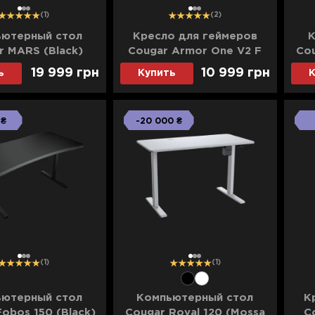
1
2
3
1
2
3
(1)
(2)
ютерный стол
Кресло для геймеров
К
r MARS (Black)
Cougar Armor One V2 F
Cou
(Black) (UA)
19 999 грн
10 999 грн
ь
Купить
К
 ₴
-20 000 ₴
1
2
3
1
2
3
(1)
(1)
нние скидки -32% на товары для геймеров от COUGAR. 
ную геймерскую периферию от COUGAR в Ябко.
ютерный стол
Компьютерный стол
К
obos 150 (Black)
Cougar Royal 120 (Mossa
C