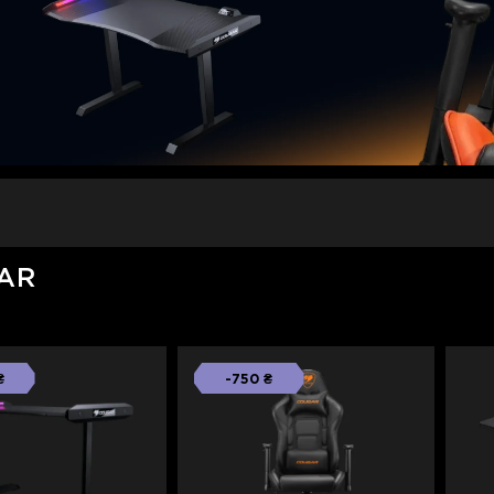
GAR
₴
-750 ₴