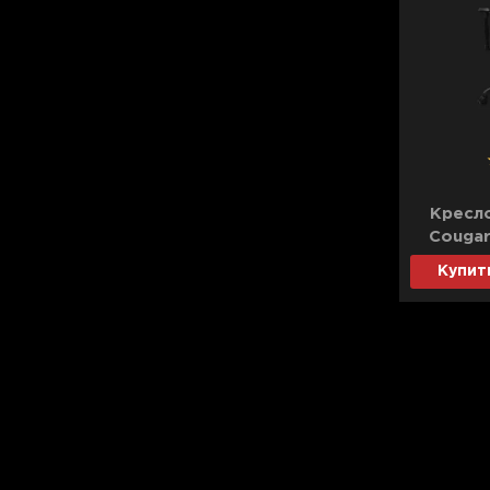
Кресл
Cougar
Купит