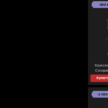
-850 
Кресл
Couga
(
Купит
-2 050