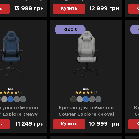
(UA)
White) (UA)
13 999 грн
12 999 грн
ь
Купить
К
-300 ₴
1
2
3
1
2
3
(1)
(1)
о для геймеров
Кресло для геймеров
К
 Explore (Navy
Cougar Explore (Royal
C
Blue) F
Ash) F
11 249 грн
10 999 грн
ь
Купить
К