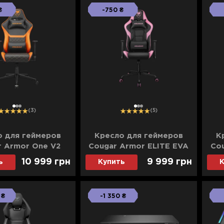
₴
-750 ₴
1
2
3
1
2
3
(3)
(5)
о для геймеров
Кресло для геймеров
К
r Armor One V2
Cougar Armor ELITE EVA
Cou
Black) (UA)
(Black) (UA)
10 999 грн
9 999 грн
ь
Купить
К
 ₴
-1 350 ₴