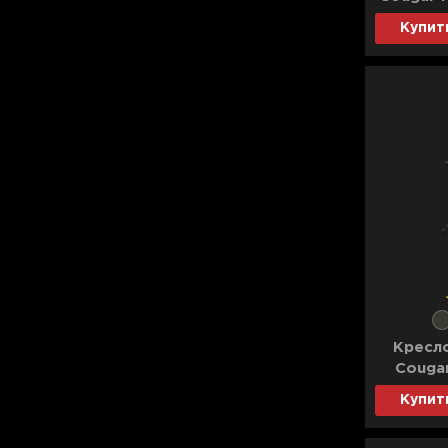
Для телевизоров
Купит
Микроволновые печи
Для проекторов
Аксессуары для кофемашин
Для 3D-принтеров
Чистящие средства
Термочашки
Для принтеров
Показать все
>>
Для кофемашин
Для кухни
Для пылесосов
Кресл
Cougar
Купит