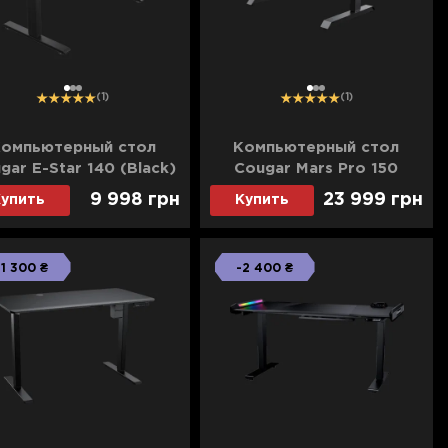
1
2
3
1
2
3
(1)
(1)
омпьютерный стол
Компьютерный стол
gar E-Star 140 (Black)
Cougar Mars Pro 150
(Black)
9 998 грн
23 999 грн
упить
Купить
-1 300 ₴
-2 400 ₴