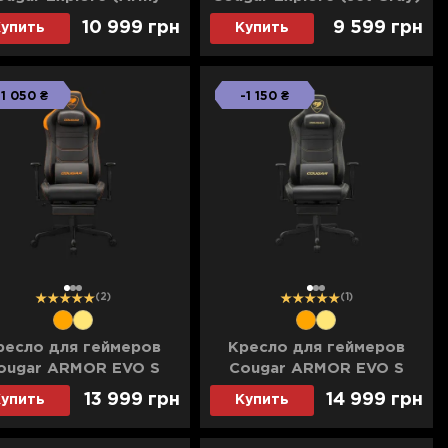
Green) F
F
10 999 грн
9 599 грн
упить
Купить
-1 050 ₴
-1 150 ₴
1
2
3
1
2
3
(2)
(1)
ресло для геймеров
Кресло для геймеров
ougar ARMOR EVO S
Cougar ARMOR EVO S
(Black) (UA)
Gold (Black) (UA)
13 999 грн
14 999 грн
упить
Купить