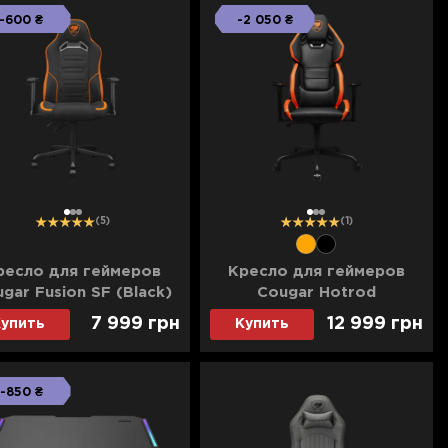
-600 ₴
-2 050 ₴
1
2
3
1
2
3
(5)
(1)
ресло для геймеров
Кресло для геймеров
gar Fusion SF (Black)
Cougar Hotrod
(UA)
(Black/Orange) (UA)
7 999 грн
12 999 грн
упить
Купить
-850 ₴