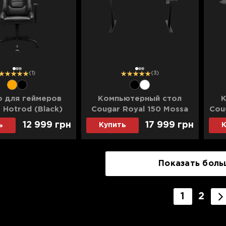
1
2
3
1
2
3
(1)
(3)
о для геймеров
Компьютерный стол
К
 Hotrod (Black)
Cougar Royal 150 Mossa
Cou
(UA)
(Black) (UA)
12 999 грн
17 999 грн
ь
Купить
К
Показать боль
1
2