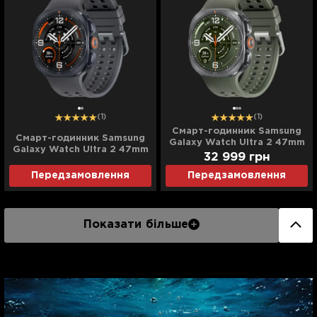
(1)
(1)
Смарт-годинник Samsung
Смарт-годинник Samsung
Galaxy Watch Ultra 2 47mm
Galaxy Watch Ultra 2 47mm
Titanium Silver LTE with
32 999
грн
Titanium Gray LTE with
Olive Marine Band (SM-
Black Marine Band (SM-
Передзамовлення
Передзамовлення
L715FZSA) (Standard)
L715FZKA) (Standard)
Показати більше