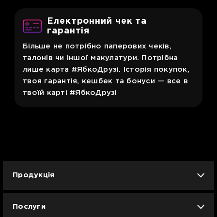
Електронний чек та
гарантія
Більше не потрібно паперових чеків,
талонів чи іншої макулатури. Потрібна
лише карта #ЯбкоДрузі. Історія покупок,
твоя гарантія, кешбек та бонуси — все в
твоїй карті #ЯбкоДрузі
Продукція
iPhone
iPad
Mac
Apple Watch
Послуги