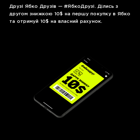
Друзі Ябко Друзів — #ЯбкоДрузі. Ділись з
другом знижкою 10$ на першу покупку в Ябко
та отримуй 10$ на власний рахунок.