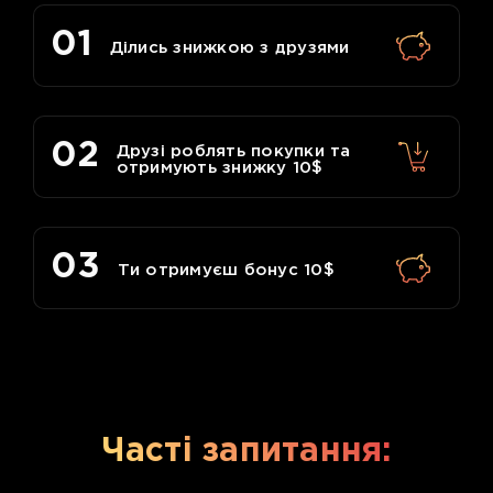
01
Ділись знижкою з друзями
02
Друзі роблять покупки та
отримують знижку 10$
03
Ти отримуєш бонус 10$
Часті запитання: