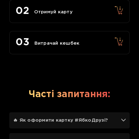
02
Отримуй карту
03
Витрачай кешбек
Часті запитання:
🔥 Як оформити картку #ЯбкоДрузі?