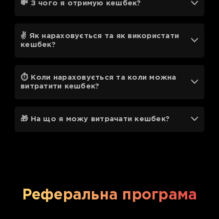
💸 З чого я отримую кешбек?
✌️ Як нараховується та як використати
кешбек?
⏱ Коли нараховується та коли можна
витратити кешбек?
🎁 На що я можу витрачати кешбек?
Реферальна програма