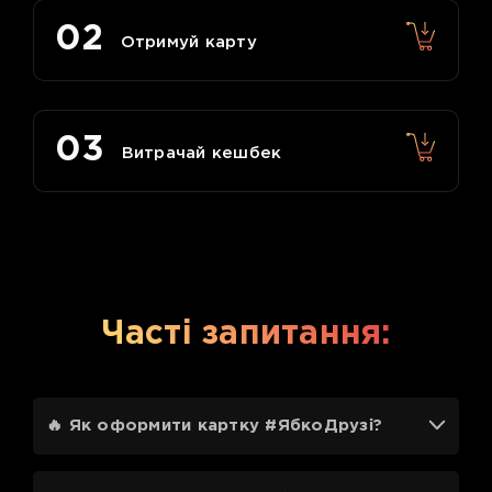
02
Отримуй карту
03
Витрачай кешбек
Часті запитання:
🔥 Як оформити картку #ЯбкоДрузі?