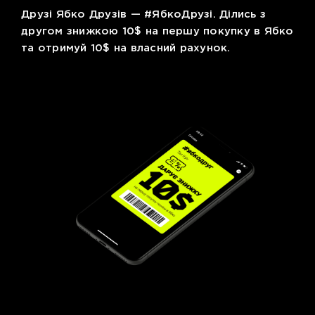
Друзі Ябко Друзів — #ЯбкоДрузі. Ділись з
другом знижкою 10$ на першу покупку в Ябко
та отримуй 10$ на власний рахунок.