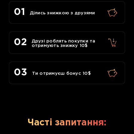
01
Ділись знижкою з друзями
02
Друзі роблять покупки та
отримують знижку 10$
03
Ти отримуєш бонус 10$
Часті запитання: