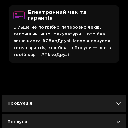
Електронний чек та
гарантія
Більше не потрібно паперових чеків,
талонів чи іншої макулатури. Потрібна
лише карта #ЯбкоДрузі. Історія покупок,
твоя гарантія, кешбек та бонуси — все в
твоїй карті #ЯбкоДрузі
Продукція
iPhone
iPad
Mac
Apple Watch
Послуги