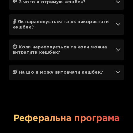
💸 З чого я отримую кешбек?
✌️ Як нараховується та як використати
кешбек?
⏱ Коли нараховується та коли можна
витратити кешбек?
🎁 На що я можу витрачати кешбек?
Реферальна програма