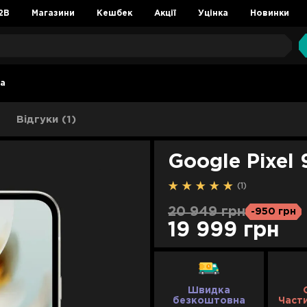
2B
Магазини
Кешбек
Акції
Уцінка
Новинки
9a
Відгуки (1)
Google Pixel 
(1)
20 949 грн
-950 грн
19 999 грн
Швидка
безкоштовна
Част