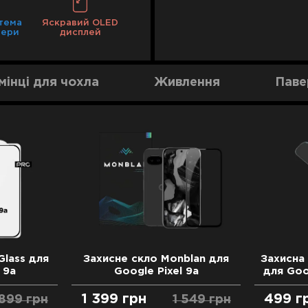
1 рік
Cashback на обмін
2 роки
тема
Яскравий OLED
1 рік
мери
дисплей
2 роки
мінці для чохла
Живлення
Паве
Glass для
Захисне скло Monblan для
Захисна 
 9a
Google Pixel 9a
для Goog
1 399
грн
499
г
899
грн
1 549
грн