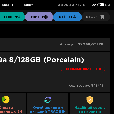
0 800 30 777 5
Вакансії
Викуп
UA
RU
Trade-IN
Ремонт
Кабінет
Кошик
Артикул:
GXQ96;GTF7P
9a 8/128GB (Porcelain)
Передзамовлення
Код товару:
843415
Оплата
Купуй швидко у
Надійний сервіс
инами до 24
вигідний TRADE IN
та гарантія