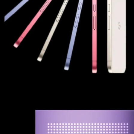
Для телевізорів
Мікрохвильові печі
Для проекторів
Аксесуари для кавомашин
Для 3D-принтерів
Засоби для чистки
Термочашки
Для принтерів
Показати все
>>
Для кавомашин
Для кухні
Для пилососів