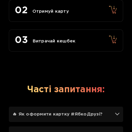
02
Отримуй карту
03
Витрачай кешбек
Часті запитання:
🔥 Як оформити картку #ЯбкоДрузі?