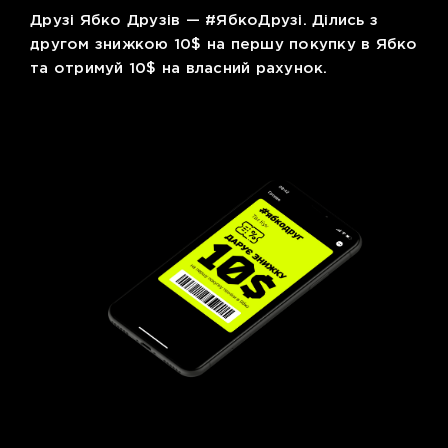
Друзі Ябко Друзів — #ЯбкоДрузі. Ділись з
другом знижкою 10$ на першу покупку в Ябко
та отримуй 10$ на власний рахунок.