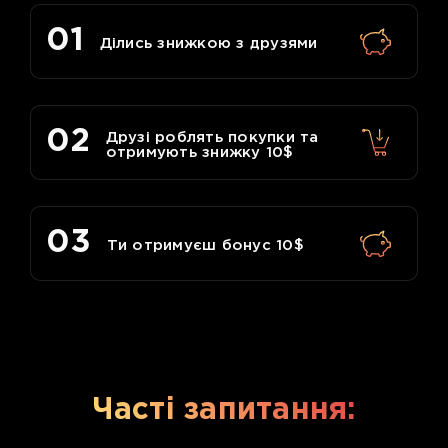
01
Ділись знижкою з друзями
02
Друзі роблять покупки та
отримують знижку 10$
03
Ти отримуєш бонус 10$
Часті запитання: