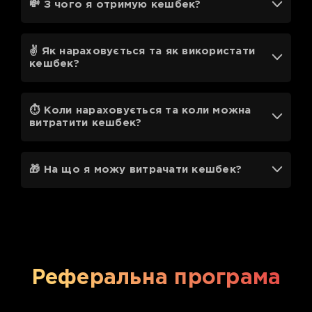
💸 З чого я отримую кешбек?
✌️ Як нараховується та як використати
кешбек?
⏱ Коли нараховується та коли можна
витратити кешбек?
🎁 На що я можу витрачати кешбек?
Реферальна програма