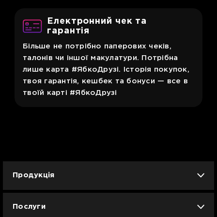
Електронний чек та
гарантія
Більше не потрібно паперових чеків,
талонів чи іншої макулатури. Потрібна
лише карта #ЯбкоДрузі. Історія покупок,
твоя гарантія, кешбек та бонуси — все в
твоїй карті #ЯбкоДрузі
Продукція
iPhone
iPad
Mac
Apple Watch
Послуги