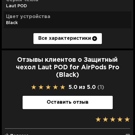
Laut POD
Цвет устройства
Black
Все характеристики
Тип чехла
Совместимость
Силиконовый чехол
AirPods Pro
Отзывы клиентов о Защитный
Совместимость с AirPods
чехол Laut POD for AirPods Pro
AirPods Pro
(Black)
5.0 из 5.0
(1
)
Оставить отзыв