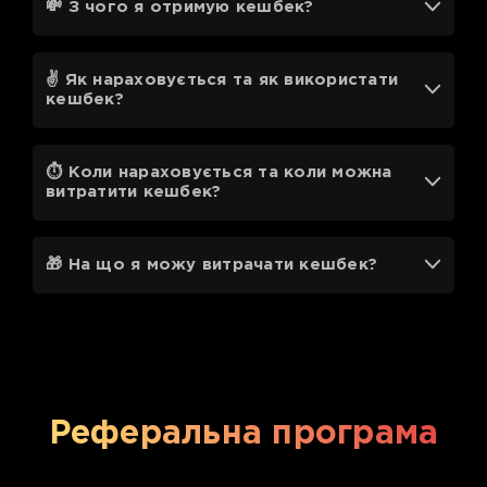
💸 З чого я отримую кешбек?
✌️ Як нараховується та як використати
кешбек?
⏱ Коли нараховується та коли можна
витратити кешбек?
🎁 На що я можу витрачати кешбек?
Реферальна програма