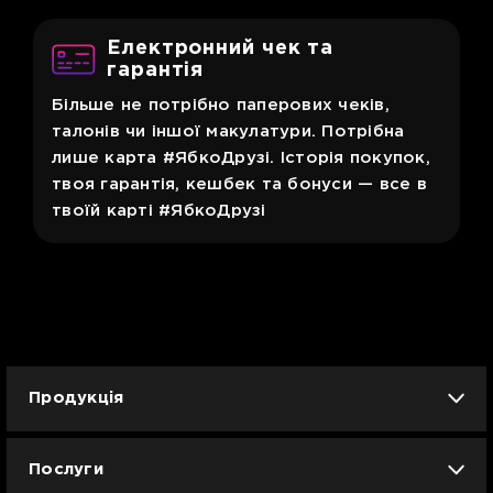
Електронний чек та
гарантія
Більше не потрібно паперових чеків,
талонів чи іншої макулатури. Потрібна
лише карта #ЯбкоДрузі. Історія покупок,
твоя гарантія, кешбек та бонуси — все в
твоїй карті #ЯбкоДрузі
Продукція
iPhone
iPad
Mac
Apple Watch
Послуги