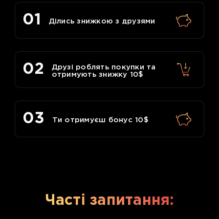
01
Ділись знижкою з друзями
02
Друзі роблять покупки та
отримують знижку 10$
03
Ти отримуєш бонус 10$
Часті запитання: