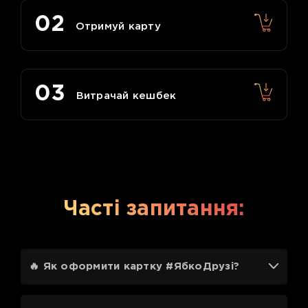
02
Отримуй карту
03
Витрачай кешбек
Часті запитання:
🔥 Як оформити картку #ЯбкоДрузі?