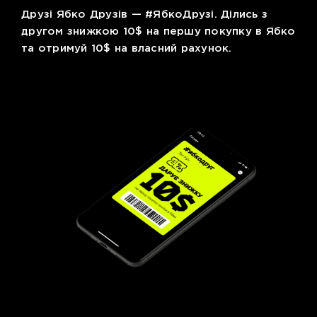
Друзі Ябко Друзів — #ЯбкоДрузі. Ділись з
другом знижкою 10$ на першу покупку в Ябко
та отримуй 10$ на власний рахунок.