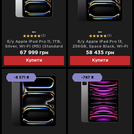
(2)
(2)
б/у Apple iPad Pro 11, 1TB,
б/у Apple iPad Pro 13,
Silver, Wi-Fi (M5) (Standard
256GB, Space Black, Wi-Fi
Glass) (MDWQ4) (2025)
+ LTE (M5) (ME7W4) (2025)
67 999
грн
58 435
грн
Купити
Купити
-8 571 ₴
-787 ₴