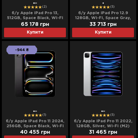
(2)
(5)
б/у Apple iPad Pro 13,
б/у Apple iPad Pro 12.9
512GB, Space Black, Wi-Fi
128GB, Wi-Fi, Space Gray,
(M5) (MDYL4) (2025)
M2 (2022)
65 178
грн
33 713
грн
Купити
Купити
-944 ₴
(1)
(5)
б/у Apple iPad Pro 11 2024,
б/у Apple iPad Pro 11 2022,
256GB, Space Black, Wi-Fi
128GB, Silver, Wi-Fi (M2)
(M4) (MVV83)
(MNXE3)
40 455
грн
31 465
грн