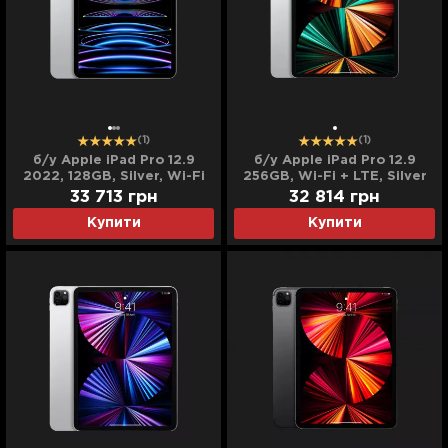
(1)
(1)
б/у Apple iPad Pro 12.9
б/у Apple iPad Pro 12.9
2022, 128GB, Silver, Wi-Fi
256GB, Wi-Fi + LTE, Silver
(M2) (MNXQ3)
(2021)
33 713
грн
32 814
грн
Купити
Купити