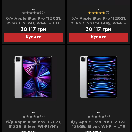
(0)
(1)
б/у Apple iPad Pro 11 2021,
б/у Apple iPad Pro 11 2021,
256GB, Silver, Wi-Fi + LTE
256GB, Space Gray, Wi-Fi+
(M1) (MHW83/MHW3)
LTE (M1) (MHW73)
30 117
грн
30 117
грн
Купити
Купити
(0)
(0)
б/у Apple iPad Pro 11 2021,
б/у Apple iPad Pro 11 2022,
512GB, Silver, Wi-Fi (M1)
128GB, Silver, Wi-Fi + LTE
(MHQX3)
(M2) (MP563/MNYD3)