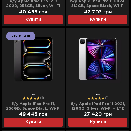
б/у Apple iPad Pro 12.9
б/у Apple iPad Pro 11 2024,
2022, 256GB, Silver, Wi-Fi
512GB, Space Black, Wi-Fi
+ LTE (M2) (MP213/MP613)
(M4) (MVVC3)
40 455
грн
42 703
грн
Купити
Купити
-12 054 ₴
(1)
(1)
б/у Apple iPad Pro 11,
б/у Apple iPad Pro 11 2021,
256GB, Space Black, Wi-Fi
128GB, Silver, Wi-Fi + LTE
+ LTE (M5) (ME2N4) (2025)
(M1) (MHMU3, MHW63)
49 445
грн
27 420
грн
Купити
Купити