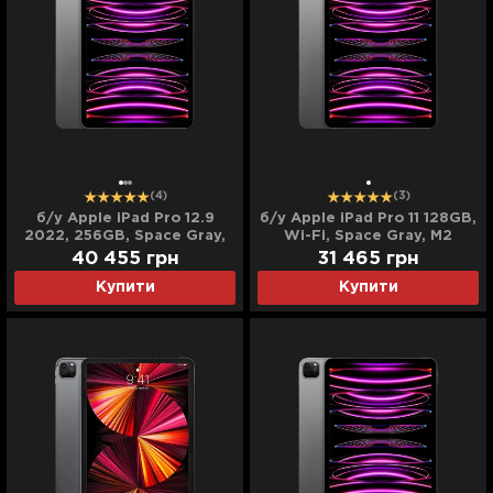
(4)
(3)
б/у Apple iPad Pro 12.9
б/у Apple iPad Pro 11 128GB,
2022, 256GB, Space Gray,
Wi-Fi, Space Gray, M2
Wi-Fi + LTE (M2) (MP603 /
(2022)
40 455
грн
31 465
грн
MP203)
Купити
Купити