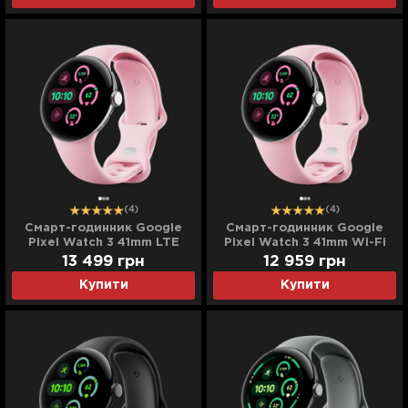
(4)
(4)
Cмарт-годинник Google
Cмарт-годинник Google
Pixel Watch 3 41mm LTE
Pixel Watch 3 41mm Wi-Fi
Polished Silver Aluminum
Polished Silver Aluminum
13 499
грн
12 959
грн
Case/Rose Quartz Active
Case/Rose Quartz Active
Купити
Купити
Band
Band