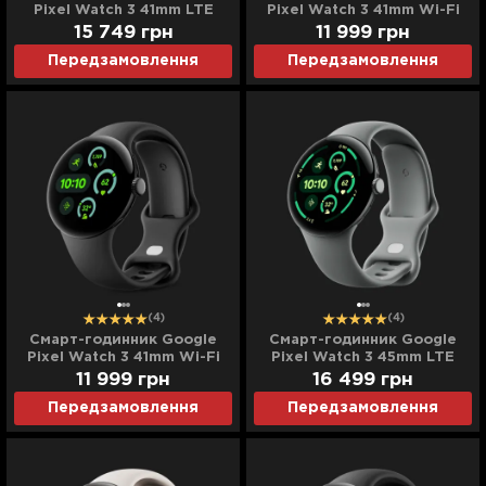
Pixel Watch 3 41mm LTE
Pixel Watch 3 41mm Wi-Fi
Polished Silver Aluminum
Champagne Gold Aluminum
15 749
грн
11 999
грн
Case/Porcelain Active Band
Case/Hazel Active Band
Передзамовлення
Передзамовлення
(4)
(4)
Cмарт-годинник Google
Cмарт-годинник Google
Pixel Watch 3 41mm Wi-Fi
Pixel Watch 3 45mm LTE
Matte Black Aluminum
Matte Hazel Aluminum
11 999
грн
16 499
грн
Case/Obsidian Active Band
Case/Hazel Active Band
Передзамовлення
Передзамовлення