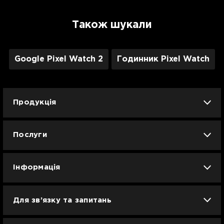
Також шукали
Google Pixel Watch 2
Годинник Pixel Watch
Продукція
iPhone
iPad
Mac
Apple Watch
Послуги
AirPods
Гаджети
Аксесуари
Ремонт
Trade IN
Новини
Apple б/у
Кавунове літо
Dyson
Інформація
Смартфони
Смарт-годинники
Вакансії
Для зв’язку та запитань
Техніка для кухні
Техніка для дому
Гарантія та сервіс Ябко
info@jabko.ua