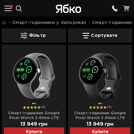
Смарт-годинники у Запоріжжі
Смарт-годинники
Смарт-годинники Google Pixel Watch 3
Фільтр
Сортувати
(4)
(4)
Cмарт-годинник Google
Cмарт-годинник Google
Pixel Watch 3 41mm LTE
Pixel Watch 3 41mm LTE
Champagne Gold Aluminum
Matte Black Aluminum
13 949
грн
13 949
грн
Case/Hazel Active Band
Case/Obsidian Active Band
Купити
Купити