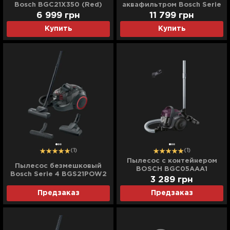
Bosch BGC21X350 (Red)
аквафильтром Bosch Serie
4 AquaWash&Clean
6 999
грн
11 799
грн
BWD41740 (Purple)
Купить
Купить
(1)
(1)
Пылесос с контейнером
Пылесос безмешковый
BOSCH BGC05AAA1
Bosch Serie 4 BGS21POW2
(Purple)
3 289
грн
(Black)
Предзаказ
Предзаказ