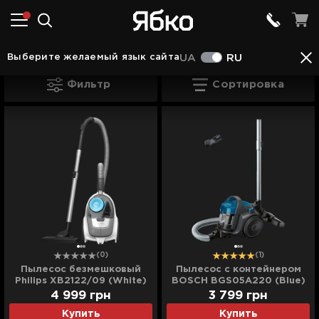
Пылесосы Запорожья
Пылесосы Bosch Запор
Выберите желаемый язык сайта
UA
RU
Пылесосы Bosch Запорожья
Фильтр
Сортировка
(0)
(1)
Пылесос безмешковый
Пылесос с контейнером
Philips XB2122/09 (White)
BOSCH BGS05A220 (Blue)
4 999
грн
3 799
грн
Купить
Купить