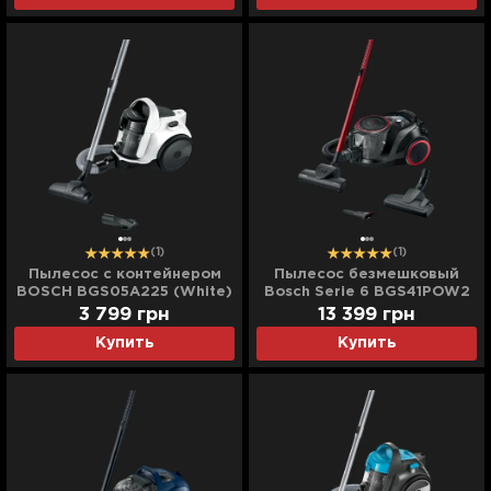
(1)
(1)
Пылесос с контейнером
Пылесос безмешковый
BOSCH BGS05A225 (White)
Bosch Serie 6 BGS41POW2
(Black)
3 799
грн
13 399
грн
Купить
Купить