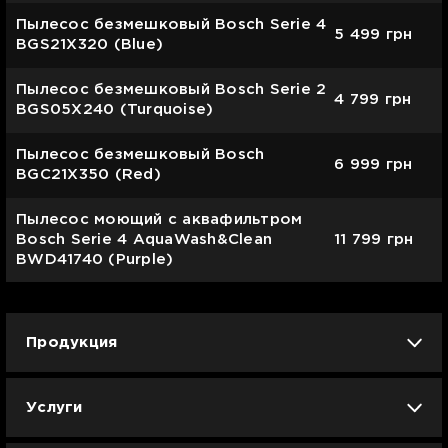
Пылесос безмешковый Bosch Serie 4
5 499
грн
BGS21X320 (Blue)
Пылесос безмешковый Bosch Serie 2
4 799
грн
BGS05X240 (Turquoise)
Пылесос безмешковый Bosch
6 999
грн
BGC21X350 (Red)
Пылесос моющий с аквафильтром
Bosch Serie 4 AquaWash&Clean
11 799
грн
BWD41740 (Purple)
Продукция
iPhone
iPad
Mac
Apple Watch
Услуги
AirPods
Гаджеты
Аксессуары