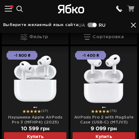
Наушники в Житомире
Наушники Apple в Жит
Выберите желаемый язык сайта
UA
RU
Наушники Apple в Житомире
Фильтр
Сортировка
-1 800 ₴
-1 400 ₴
(27)
(76)
Наушники Apple AirPods
AirPods Pro 2 with MagSafe
Pro 3 (MFHP4) (2025)
Case (USB‑C) (MTJV3)
(2023)
10 599
грн
9 099
грн
Купить
Купить