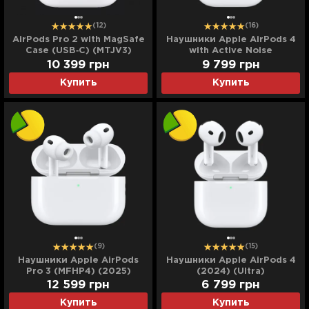
(12)
(16)
AirPods Pro 2 with MagSafe
Наушники Apple AirPods 4
Case (USB‑C) (MTJV3)
with Active Noise
(2023) (Ultra)
Cancellation (MXP93)
10 399
грн
9 799
грн
(2024) (Ultra)
Купить
Купить
(9)
(15)
Наушники Apple AirPods
Наушники Apple AirPods 4
Pro 3 (MFHP4) (2025)
(2024) (Ultra)
(Ultra)
12 599
грн
6 799
грн
Купить
Купить