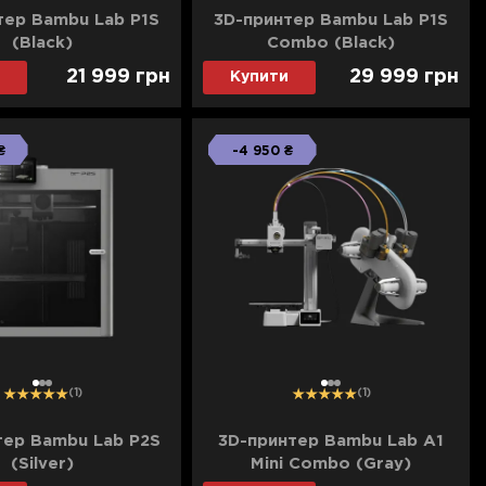
тер Bambu Lab P1S
3D-принтер Bambu Lab P1S
(Black)
Combo (Black)
21 999
грн
29 999
грн
Купити
₴
-4 950 ₴
1
2
3
1
2
3
(1)
(1)
тер Bambu Lab P2S
3D-принтер Bambu Lab A1
(Silver)
Mini Combo (Gray)