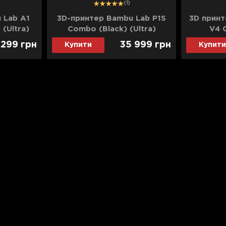
1
2
3
(1)
 Lab A1
3D-принтер Bambu Lab P1S
3D принт
 (Ultra)
Combo (Black) (Ultra)
V4 
 299
грн
35 999
грн
Купити
Купити