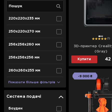
Для телевізорів
Аксесуари для кавомашин
Для проекторів
Засоби для чистки
220x220x235 мм
Термочашки
Для 3D-принтерів
Показати все
>>
250x220x270 мм
1
2
3
Для принтерів
(1)
256x256x260 мм
3D-принтер Crealit
Для кавомашин
(Gray)
256х256х256 мм
42
Купити
Для кухні
260x260x255 мм
Для пилососів
-9 000 ₴
Показати більше фільтрів
Система подачі
Боуден