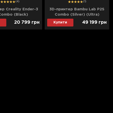
1
2
3
1
2
3
(4)
(1)
ер Creality Ender-3
3D-принтер Bambu Lab P2S
Combo (Black)
Combo (Silver) (Ultra)
20 799
грн
49 199
грн
Купити