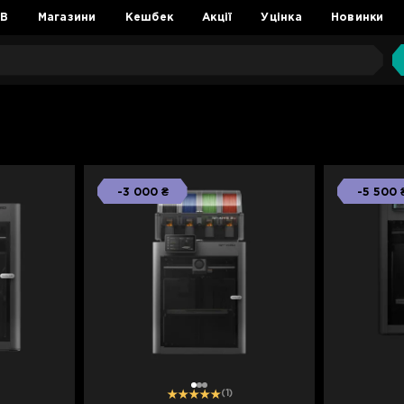
2B
Магазини
Кешбек
Акції
Уцінка
Новинки
-3 000 ₴
-5 500 
1
2
3
(1)