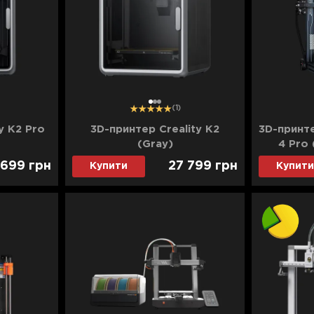
1
2
3
(1)
y K2 Pro
3D-принтер Creality K2
3D-принт
(Gray)
4 Pro 
 699
грн
27 799
грн
Купити
Купити