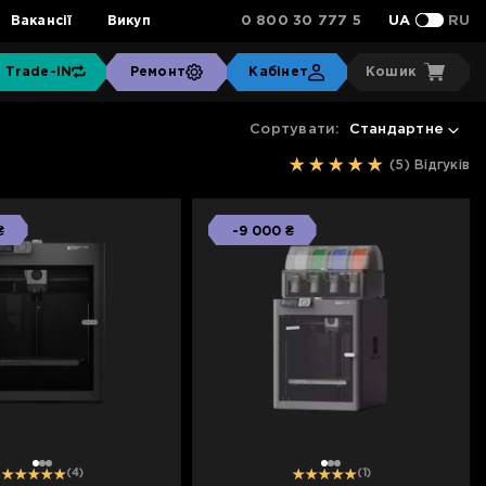
0 800 30 777 5
Вакансії
Викуп
UA
RU
Trade-IN
Ремонт
Кабінет
Кошик
Сортувати:
Стандартне
(5)
Відгуків
₴
-9 000 ₴
1
2
3
1
2
3
(4)
(1)