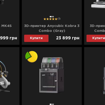
1
2
3
(1)
a MK4S
3D-принтер Anycubic Kobra 3
3D-прин
Combo (Gray)
Combo
 999
грн
23 899
грн
Купити
Купити