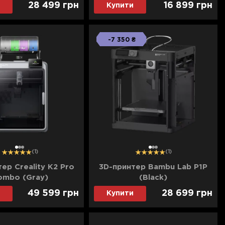
28 499
грн
16 899
грн
Купити
-7 350 ₴
1
2
3
1
2
3
(1)
(1)
ер Creality K2 Pro
3D-принтер Bambu Lab P1P
ombo (Gray)
(Black)
49 599
грн
28 699
грн
Купити