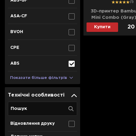
ABS-GF
1
2
3
(1)
3D-принтер Bambu
ASA-CF
Mini Combo (Gray)
20
Купити
BVOH
CPE
ABS
Показати більше фільтрів
Технічні особливості
Відновлення друку