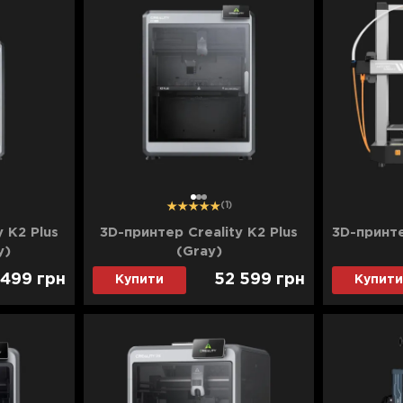
1
2
3
(1)
 K2 Plus
3D-принтер Creality K2 Plus
3D-принте
y)
(Gray)
 499
грн
52 599
грн
Купити
Купити