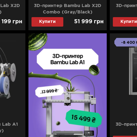
 Lab X2D
3D-принтер Bambu Lab X2D
3D-прин
)
Combo (Gray/Black)
1 199
грн
51 999
грн
Купити
Купити
-8 400 
 Lab A1
3D-прин
y)