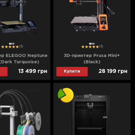
1
2
3
1
2
3
(1)
(1)
ер ELEGOO Neptune
3D-принтер Prusa Mini+
(Dark Turquoise)
(Black)
13 499
грн
28 199
грн
Купити