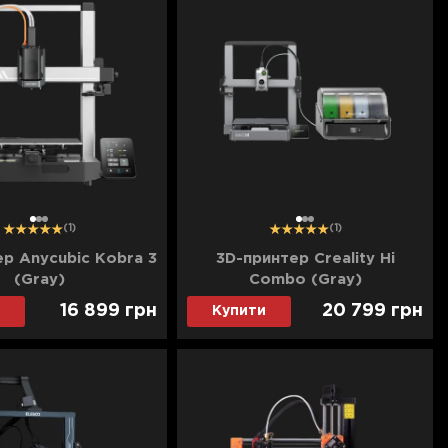
1
2
3
1
2
3
(1)
(1)
р Anycubic Kobra 3
3D-принтер Creality Hi
(Gray)
Combo (Gray)
16 899
грн
20 799
грн
Купити