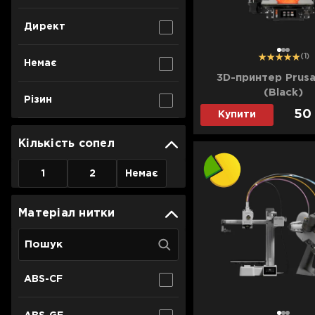
Директ
1
2
3
(1)
Немає
3D-принтер Prus
(Black)
Різин
50
Купити
Кількість сопел
1
2
Немає
Матеріал нитки
ABS-CF