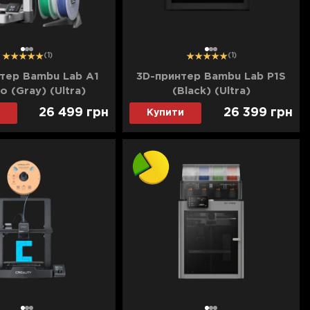
1
2
3
1
2
3
(1)
(1)
тер Bambu Lab A1
3D-принтер Bambu Lab P1S
 (Gray) (Ultra)
(Black) (Ultra)
26 499
грн
26 399
грн
Купити