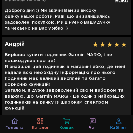
Доброго дня :) Ми вдячні Вам за високу
оцінку нашої роботи. Раді, що Ви залишились
задоволені покупкою. Ми цінуємо Вашу думку
та чекаємо на Вас у Ябко :)
Андрій
Вирішив купити годинник Garmin MARQ, і не
пошкодував про це)
Я знайшов цей годинник в магазині ябко, де мені
надали всю необхідну інформацію про нього
Годинник має великий дисплей та багато
корисних функцій!
Загалом, я дуже задоволений своїм вибором та
вважаю, що Garmin MARQ - це один з найкращих
годинників на ринку із широким спектром
функцій.
Корисно
(1)
Головна
Каталог
Кошик
Чат
Кабінет