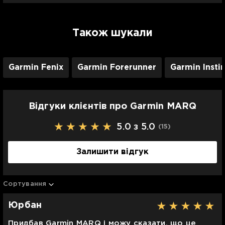
Також шукали
Garmin Fenix
Garmin Forerunner
Garmin Insti
Відгуки клієнтів про Garmin MARQ
5.0 з 5.0
(15
)
Залишити відгук
Сортування
Юрбан
Придбав Garmin MARQ і можу сказати, що це