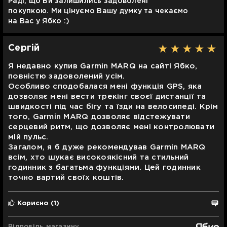
Раді, що Ви залишились задоволені
покупкою. Ми цінуємо Вашу думку та чекаємо
на Вас у Ябко :)
Сергій
Я недавно купив Garmin MARQ на сайті Ябко,
повністю задоволений усім.
Особливо сподобалася мені функція GPS, яка
дозволяє мені вести трекінг своєї дистанції та
швидкості під час бігу та їзди на велосипеді. Крім
того, Garmin MARQ дозволяє відстежувати
серцевий ритм, що дозволяє мені контролювати
мій пульс.
Загалом, я б дуже рекомендував Garmin MARQ
всім, хто шукає високоякісний та стильний
годинник з багатьма функціями. Цей годинник
точно вартий своїх коштів.
Корисно
(1)
Відповідь магазину