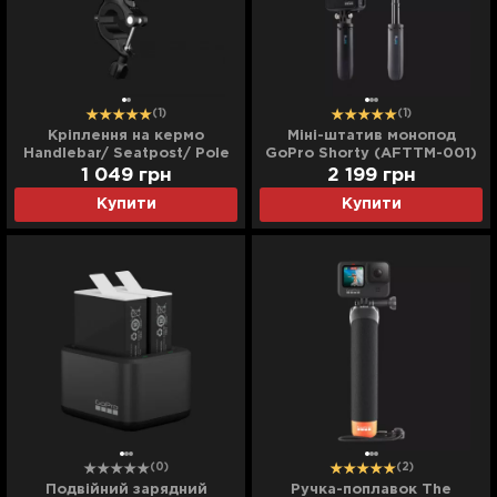
(1)
(1)
Кріплення на кермо
Міні-штатив монопод
Handlebar/ Seatpost/ Pole
GoPro Shorty (AFTTM-001)
Mount
1 049
грн
2 199
грн
Купити
Купити
(0)
(2)
Подвійний зарядний
Ручка-поплавок The