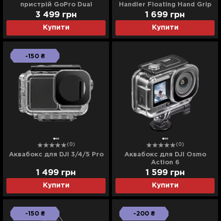
пристрій GoPro Dual
Handler Floating Hand Grip
Battery Charger +
3 499
грн
1 699
грн
Акумулятор Enduro 2 шт
Купити
Купити
для Hero11/10/9 (ADDBD-
211-EU)
-150 ₴
(0)
(0)
Аквабокс для DJI 3/4/5 Pro
Аквабокс для DJI Osmo
Action 6
1 499
грн
1 599
грн
Купити
Купити
-150 ₴
-200 ₴