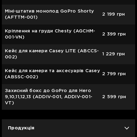
Міні-штатив монопод GoPro Shorty
2 199
грн
(AFTTM-001)
Кріплення на груди Chesty (AGCHM-
2 399
грн
001-VN)
Кейс для камери Casey LITE (ABCCS-
1 229
грн
002)
Кейс для камери та аксесуарів Casey
2 799
грн
(ABSSC-002)
Захисний бокс до GoPro для Hero
9,10,11,12,13 (ADDIV-001, ADDIV-001-
2 599
грн
VT)
Продукція