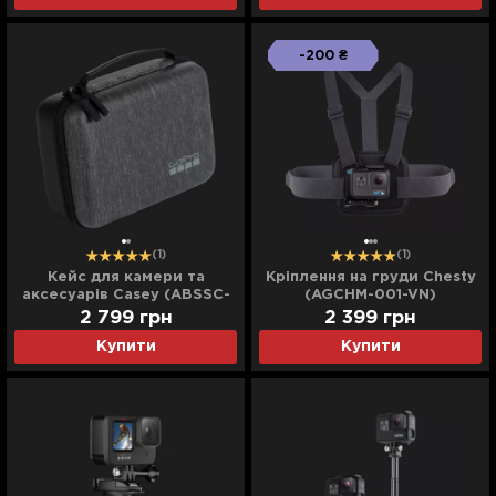
-200 ₴
(1)
(1)
Кейс для камери та
Кріплення на груди Chesty
аксесуарів Casey (ABSSC-
(AGCHM-001-VN)
002)
2 799
грн
2 399
грн
Купити
Купити