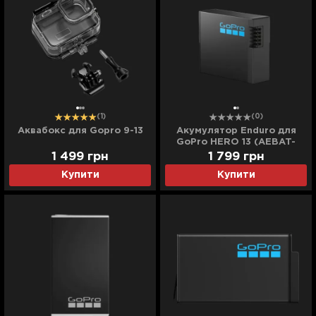
(1)
(0)
Аквабокс для Gopro 9-13
Акумулятор Enduro для
GoPro HERO 13 (AEBAT-
001)
1 499
грн
1 799
грн
Купити
Купити