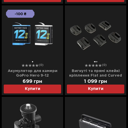
-100 ₴
(0)
(0)
Акумулятор для камери
Вигнуті та прямі клейкі
GoPro Hero 9-12
кріплення Flat and Curved
Adhesive Mounts (AACFT-
699
грн
1 099
грн
001)
Купити
Купити