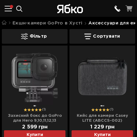
Екшн-камери GoPro в Хусті
Аксессуари для ек
Аксессуари для екшн-камер в Хусті
Фільтр
Сортувати
(1)
(1)
Захисний бокс до GoPro
Кейс для камери Casey
для Hero 9,10,11,12,13
LITE (ABCCS-002)
(ADDIV-001, ADDIV-001-VT)
2 599
грн
1 229
грн
Купити
Купити