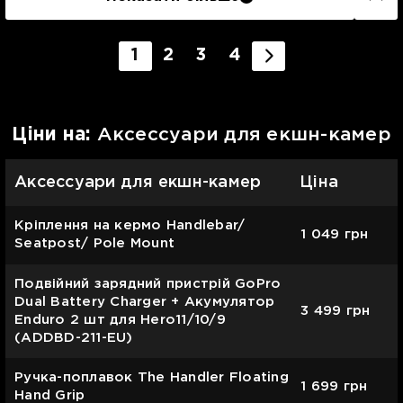
1
2
3
4
Цiни на:
Аксессуари для екшн-камер
Аксессуари для екшн-камер
Ціна
Кріплення на кермо Handlebar/
1 049
грн
Seatpost/ Pole Mount
Подвійний зарядний пристрій GoPro
Dual Battery Charger + Акумулятор
3 499
грн
Enduro 2 шт для Hero11/10/9
(ADDBD-211-EU)
Ручка-поплавок The Handler Floating
1 699
грн
Hand Grip