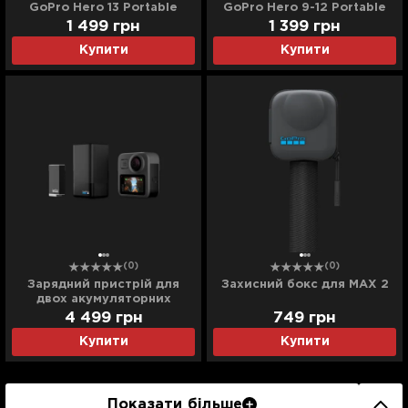
GoPro Hero 13 Portable
GoPro Hero 9-12 Portable
Battery Charger 3 Slot
Battery Charger 3 Slot
1 499
грн
1 399
грн
Charging Box
Charging Box
Купити
Купити
(0)
(0)
Зарядний пристрій для
Захисний бокс для MAX 2
двох акумуляторних
батарей MAX
4 499
грн
749
грн
DualBatteryCharger+Enduro
Купити
Купити
Battery
Показати більше