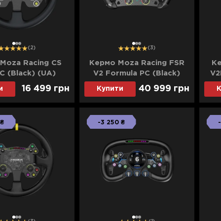
1
2
3
1
2
3
(2)
(3)
Moza Racing CS
Кермо Moza Racing FSR
Ке
C (Black) (UA)
V2 Formula PC (Black)
V2
(UA)
16 499 грн
40 999 грн
и
Купити
К
25% на преміальне обладнання від MOZA Racing. Обирай 
 ₴
-3 250 ₴
 від Moza за особливо вигідними цінами.
1
2
3
1
2
3