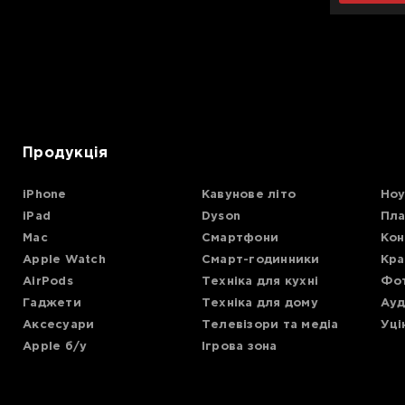
Для телевізорів
Мікрохвильові печі
Для проекторів
Аксесуари для кавомашин
Для 3D-принтерів
Засоби для чистки
Термочашки
Для принтерів
Показати все
>>
Продукція
Для кавомашин
iPhone
Кавунове літо
Ноу
iPad
Dyson
Пла
Для кухні
Mac
Смартфони
Кон
Apple Watch
Смарт-годинники
Кра
Для пилососів
AirPods
Техніка для кухні
Фот
Гаджети
Техніка для дому
Ауд
Аксесуари
Телевізори та медіа
Уці
Apple б/у
Ігрова зона