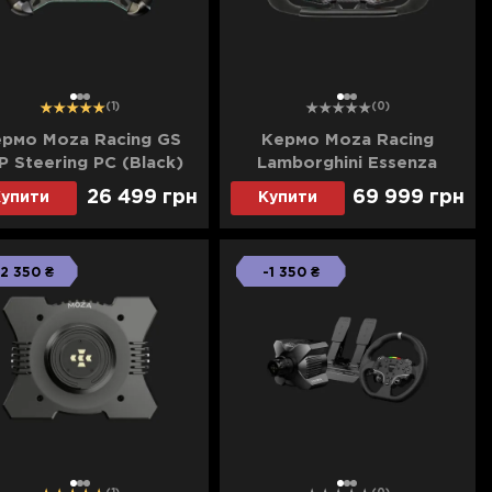
1
2
3
1
2
3
(1)
(0)
рмо Moza Racing GS
Кермо Moza Racing
P Steering PC (Black)
Lamborghini Essenza
(UA)
SCV12 (RS070_Moza) (UA)
26 499 грн
69 999 грн
упити
Купити
топові
-2 350 ₴
-1 350 ₴
1
2
3
1
2
3