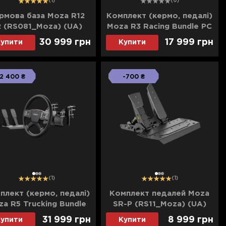
(1)
(0)
рмова база Moza R12
Комплект (кермо, педалі)
2 (RS081_Moza) (UA)
Moza R3 Racing Bundle PC
(Black) (UA)
30 999 грн
17 999 грн
упити
Купити
2 400 ₴
-700 ₴
1
2
3
1
2
3
(1)
(1)
плект (кермо, педалі)
Комплект педалей Moza
a R5 Trucking Bundle
SR-P (RS11_Moza) (UA)
PC (Black) (UA)
31 999 грн
8 999 грн
упити
Купити