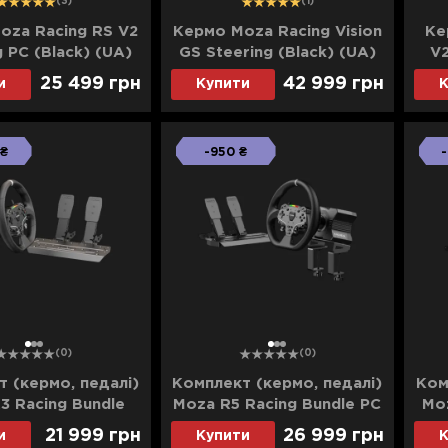
(3)
(1)
oza Racing RS V2
Кермо Moza Racing Vision
Ке
g PC (Black) (UA)
GS Steering (Black) (UA)
V
25 499 грн
42 999 грн
и
Купити
К
 ₴
-950 ₴
-
1
2
3
1
2
3
(0)
(0)
 (кермо, педалі)
Комплект (кермо, педалі)
Ком
3 Racing Bundle
Moza R5 Racing Bundle PC
Moz
C (Black) (UA)
(RS20_Moza) (UA)
21 999 грн
26 999 грн
и
Купити
К