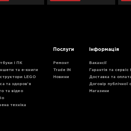
Послуги
Інформація
тбуки і ПК
Ремонт
Вакансії
ншети та е-книги
Trade IN
Гарантія та сервіс
структори LEGO
Новини
Доставка та оплат
са та здоровʼя
Договір публічної
о та відео
Магазини
іо
нена техніка