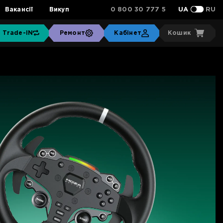
0 800 30 777 5
Вакансії
Викуп
UA
RU
Trade-IN
Ремонт
Кабінет
Кошик