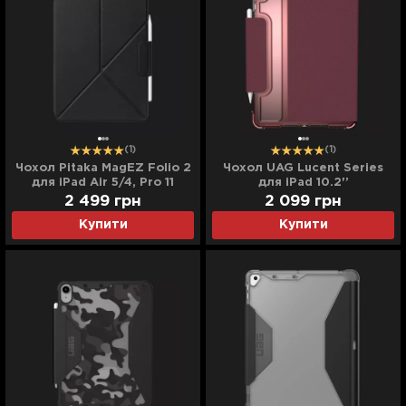
(1)
(1)
Чохол Pitaka MagEZ Folio 2
Чохол UAG Lucent Series
для iPad Air 5/4, Pro 11
для iPad 10.2'’
(2022-2018) & Air 11 (2024)
(Aubergine/Dusty Rose)
2 499
грн
2 099
грн
(Black) (FOL2301)
Купити
Купити