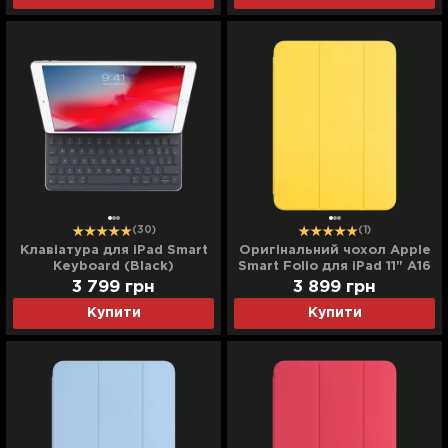
(30)
(1)
Клавіатура для iPad Smart
Оригінальний чохол Apple
Keyboard (Black)
Smart Folio для iPad 11" A16
(MPTL2/MX3L2)
(2025) (Lemonade)
3 799
грн
3 899
грн
(MDEN4)
Купити
Купити