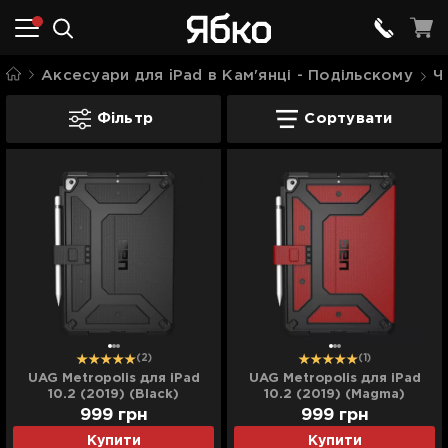
Аксесуари для iPad в Кам'янці - Подільскому
Ч
Чохли для Apple iPad в Кам'янці - Под
Фільтр
Сортувати
(2)
(1)
UAG Metropolis для iPad
UAG Metropolis для iPad
10.2 (2019) (Black)
10.2 (2019) (Magma)
999
грн
999
грн
Купити
Купити