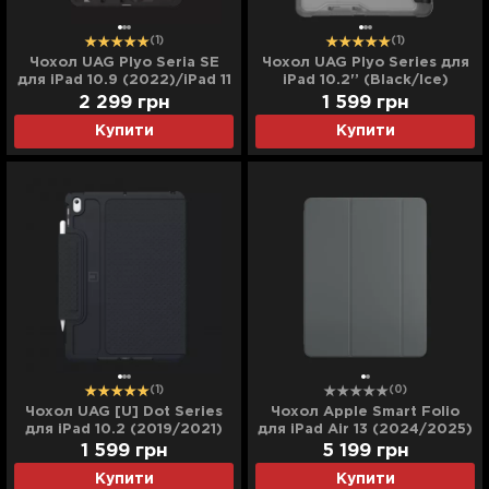
(1)
(1)
Чохол UAG Plyo Seria SE
Чохол UAG Plyo Series для
для iPad 10.9 (2022)/iPad 11
iPad 10.2'’ (Black/Ice)
(2025) (Black/Midnight
2 299
грн
1 599
грн
Camo)
Купити
Купити
(1)
(0)
Чохол UAG [U] Dot Series
Чохол Apple Smart Folio
для iPad 10.2 (2019/2021)
для iPad Air 13 (2024/2025)
(Black)
(Charcoal Grey)
1 599
грн
5 199
грн
Купити
Купити