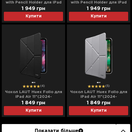
with Pencil Holder для iPad
with Pencil Holder для iPad
10.9 (2022)/iPad 11 (2025)
10.9 (2022)/iPad 11 (2025)
1 949
грн
1 949
грн
(Navi Blue)
(Pink)
Купити
Купити
(4)
(5)
Чохол LAUT Huex Folio для
Чохол LAUT Huex Folio для
iPad Air 11"(2024-
iPad Air 11"(2024-
2026)/Pro 11 (2022-2018)
2026)/Pro 11 (2022-2018)
1 849
грн
1 849
грн
(Black)
(Gray)
Купити
Купити
Показати більше