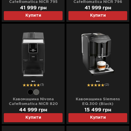
CafeRomatica NICR 795
CafeRomatica NICR 796
(Titanium)
(White)
41 999 грн
41 999 грн
Купити
Купити
(1)
(2)
Кавомашина Nivona
Кавомашина Siemens
CafeRomatica NICR 820
EQ.300 (Black)
(Black) (UA)
44 999 грн
15 499 грн
Купити
Купити