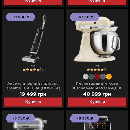
Купити
Купити
-11 500 ₴
-6 950 ₴
(1)
(1)
Акумуляторний пилосос
Планетарний міксер
Dreame H14 Dual (HHV25A)
KitchenAid Artisan 4,8 л
(Cream)
19 499 грн
40 999 грн
Купити
Купити
-5 750 ₴
-9 350 ₴