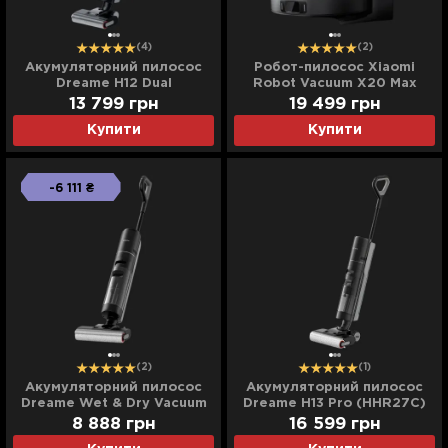
(4)
(2)
Акумуляторний пилосос
Робот-пилосос Xiaomi
Dreame H12 Dual
Robot Vacuum X20 Max
(Black)
13 799 грн
19 499 грн
Купити
Купити
-6 111 ₴
(2)
(1)
Акумуляторний пилосос
Акумуляторний пилосос
Dreame Wet & Dry Vacuum
Dreame H13 Pro (HHR27C)
Cleaner H12 Pro
8 888 грн
16 599 грн