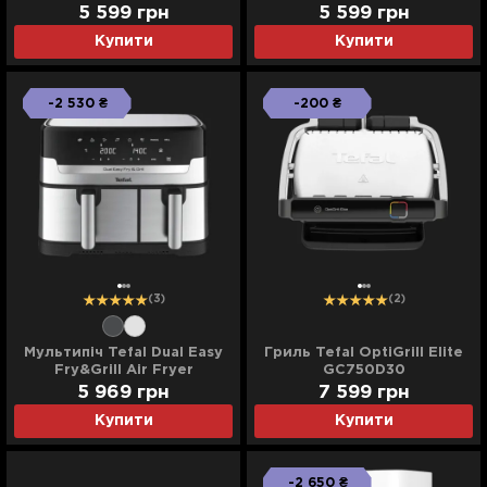
5 599 грн
5 599 грн
Купити
Купити
-2 530 ₴
-200 ₴
(3)
(2)
Мультипіч Tefal Dual Easy
Гриль Tefal OptiGrill Elite
Fry&Grill Air Fryer
GC750D30
EY905D10
5 969 грн
7 599 грн
Купити
Купити
-2 650 ₴