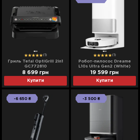
(1)
(1)
Гриль Tefal OptiGrill 2in1
Робот-пилосос Dreame
GC772810
L10s Ultra Gen2 (White)
8 699 грн
19 599 грн
Купити
Купити
-6 650 ₴
-3 500 ₴