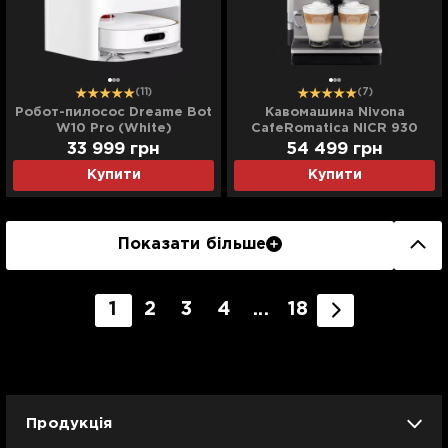
(11)
(7)
Робот-пилосос Dreame Bot
Кавомашина Nivona
W10 Pro (White)
CafeRomatica NICR 930
(Titanium)
33 999 грн
54 499 грн
Купити
Купити
Показати більше
1
2
3
4
...
18
Продукція