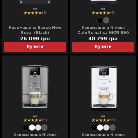
(5)
(5)
Кавомашина Saeco New
Кавомашина Nivona
Royal (Black)
CafeRomatica NICR 690
(Black)
26 099 грн
30 799 грн
Купити
Купити
(4)
(4)
Кавомашина Nivona
Кавомашина Nivona