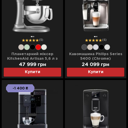
(5)
(6)
Планетарний міксер
Кавомашина Philips Series
KitchenAid Artisan 5,6 л з
5400 (Chrome)
підйомною чашею (Silver)
47 999 грн
24 099 грн
Купити
Купити
-1 400 ₴