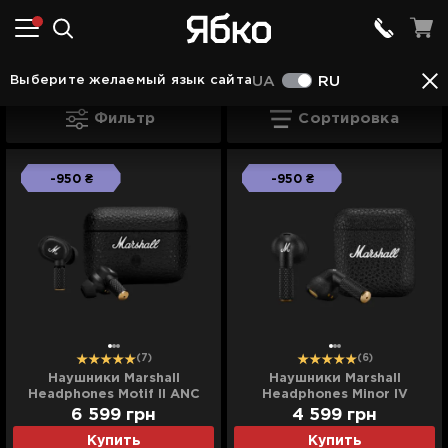
Наушники в Ковеле
Наушники Marshall в Ковел
Выберите желаемый язык сайта
UA
RU
Наушники Marshall в Ковеле
Фильтр
Сортировка
-950 ₴
-950 ₴
(7)
(6)
Наушники Marshall
Наушники Marshall
Headphones Motif II ANC
Headphones Minor IV
(Black)
(Black)
6 599
грн
4 599
грн
Купить
Купить