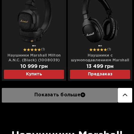
(1)
(1)
Наушники Marshall Milton
Наушники с
A.N.C. (Black) (1008039)
шумоподавлением Marshall
Monitor II A.N.C.
10 999
грн
13 499
грн
Купить
Предзаказ
Показать больше