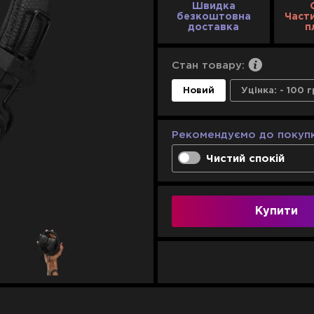
Швидка
безкоштовна
Част
доставка
п
Стан товару:
Новий
Уцінка:
- 100 г
Рекомендуємо до покупк
Чистий спокій
Одноразове виріше
Компенсація 100% у
Купити
днів
Необмежена кількіс
1 рік
2 роки