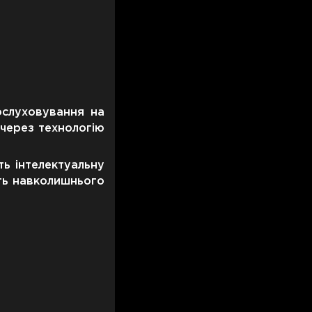
ослуховування на
 через технологію
ть інтелектуальну
сть навколишнього