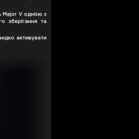
 Major V однією з
го зберігання та
видко активувати