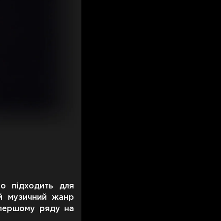
но підходить для
ий музичний жанр
 першому ряду на