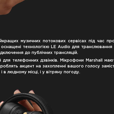
йкращих музичних потокових сервісах під час пр
V оснащені технологією LE Audio для транслювання
підключення до публічних трансляцій.
й для телефонних дзвінків. Мікрофони Marshall маю
в роблять акцент на захопленні вашого голосу замі
 в людному місці, і у вітряну погоду.