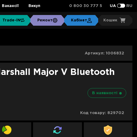
0 800 30 777 5
Вакансії
Викуп
UA
RU
Trade-IN
Ремонт
Кабінет
Кошик
Артикул:
1006832
rshall Major V Bluetooth
В наявності
Код товару:
829702