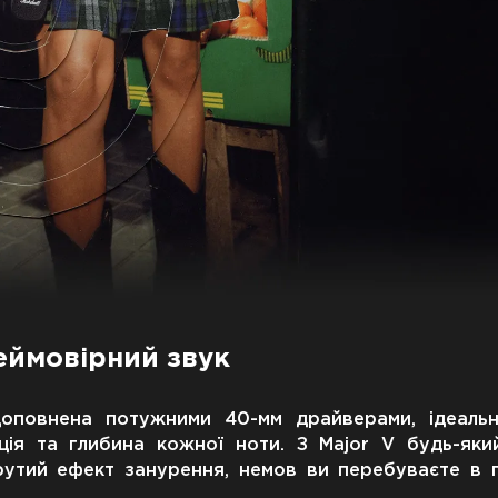
еймовірний звук
 доповнена потужними 40-мм драйверами, ідеаль
зація та глибина кожної ноти. З Major V будь-як
рутий ефект занурення, немов ви перебуваєте в