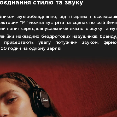
поєднання стилю та звуку
бником аудіообладнання, від гітарних підсилювач
ьтовим “M” можна зустріти на сценах по всій Земній
й попит серед шанувальників якісного звуку та муз
 лінійки накладних бездротових навушників бренду
 та привертають увагу потужним звуком, фірм
00 годин на одному заряді.