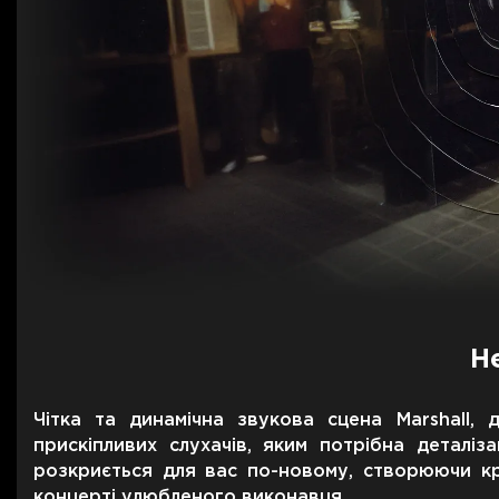
Н
Чітка та динамічна звукова сцена Marshall,
прискіпливих слухачів, яким потрібна деталі
розкриється для вас по-новому, створюючи к
концерті улюбленого виконавця.