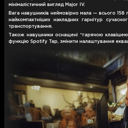
Для телевізорів
мінімалістичний вигляд Major IV.
Мікрохвильові печі
Вага навушників неймовірно мала — всього 158 г
Для проекторів
найкомпактніших накладних гарнітур сучасно
Аксесуари для кавомашин
транспортування.
Для 3D-принтерів
Засоби для чистки
Також навушники оснащені “гарячою клавішею
Термочашки
функцію Spotify Tap, змінити налаштування еква
Для принтерів
Показати все
>>
Для кавомашин
Для кухні
Для пилососів