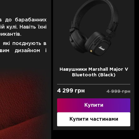
ів до барабанних
 кулі. Навіть їхні
икантів.
, які поєднують в
овим дизайном і
Навушники Marshall Major V
Bluetooth (Black)
4 299 грн
4 999 грн
Купити
Купити частинами