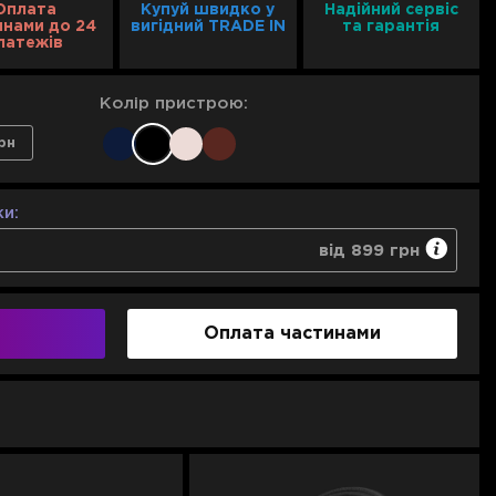
Оплата
Купуй швидко у
Надійний сервіс
инами до 24
вигідний TRADE IN
та гарантія
латежів
Колір пристрою:
рн
и:
від 899 грн
ння будь-якого негарантійного випадку
 випадку неможливості ремонту або ж у термін 10
Оплата частинами
ть гарантійних ремонтів техніки
899 грн
1 299 грн