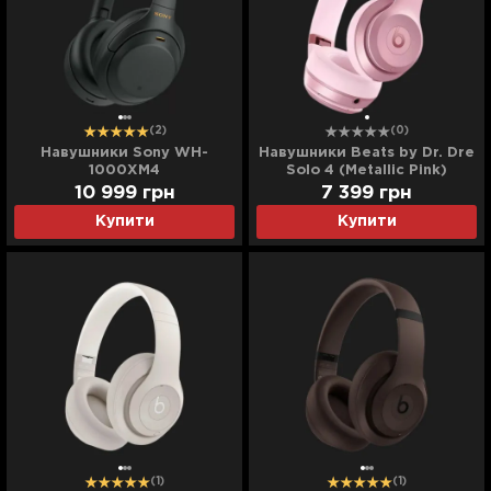
(2)
(0)
Навушники Sony WH-
Навушники Beats by Dr. Dre
1000XM4
Solo 4 (Metallic Pink)
(WH1000XM4B.CE7) (Black)
(MDWJ4)
10 999
грн
7 399
грн
Купити
Купити
(1)
(1)