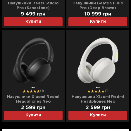
Навушники Beats Studio
Навушники Beats Studio
Pro (Sandstone)
Pro (Deep Brown)
9 499
грн
10 999
грн
Купити
Купити
(1)
(1)
Навушники Xiaomi Redmi
Навушники Xiaomi Redmi
Headphones Neo
Headphones Neo
(BHR08W5GL) (Obsidian
(BHR08W2GL) (Sand
2 599
грн
2 599
грн
Black)
White)
Купити
Купити