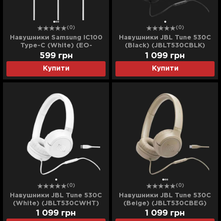
(0)
(0)
Навушники Samsung IC100
Навушники JBL Tune 530C
Type-C (White) (EO-
(Black) (JBLT530CBLK)
IC100BWEGRU)
599
грн
1 099
грн
Купити
Купити
(0)
(0)
Навушники JBL Tune 530C
Навушники JBL Tune 530C
(White) (JBLT530CWHT)
(Beige) (JBLT530CBEG)
1 099
грн
1 099
грн