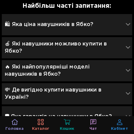
Найбільш часті запитання:
🛍️ Яка ціна навушників в Ябко?
🍎 Які навушники можливо купити в
Ябко?
🔥 Які найпопулярніші моделі
навушників в Ябко?
💸 Де вигідно купити навушники в
Україні?
🛡 Яка гарантія на навушники в Ябко?
Головна
Каталог
Кошик
Чат
Кабінет