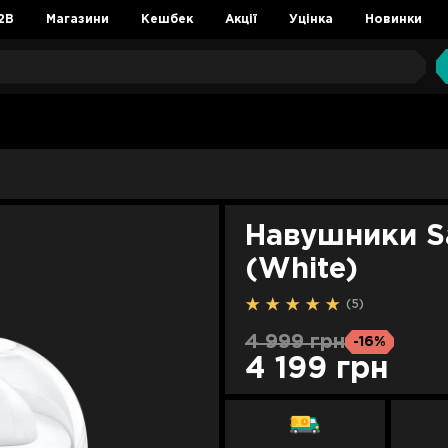
2B
Магазини
Кешбек
Акції
Уцінка
Новинки
Навушники S
(White)
(5)
4 999 грн
-16%
4 199 грн