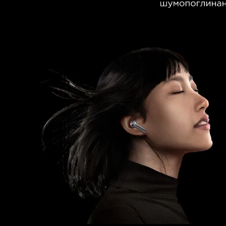
Для телевізорів
Мікрохвильові печі
Для проекторів
Аксесуари для кавомашин
Для 3D-принтерів
Засоби для чистки
Термочашки
Для принтерів
Показати все
>>
Для кавомашин
Для кухні
Для пилососів