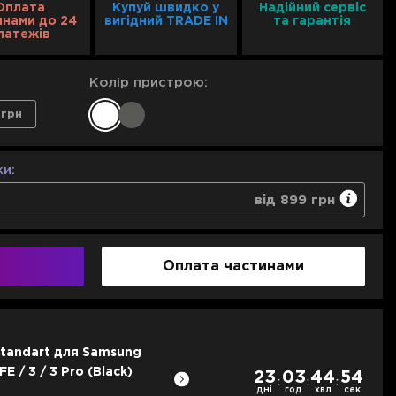
Оплата
Купуй швидко у
Надійний сервіс
инами до 24
вигідний TRADE IN
та гарантія
латежів
Колір пристрою:
 грн
и:
від 899 грн
ння будь-якого негарантійного випадку
 випадку неможливості ремонту або ж у термін 10
Оплата частинами
ть гарантійних ремонтів техніки
899 грн
1 299 грн
tandart для Samsung
Чохол ArmorStand
E / 3 / 3 Pro (Black)
Galaxy Buds 3 FE / 
23
03
44
52
:
:
:
дні
Blue) (ARM79987)
год
хвл
сек