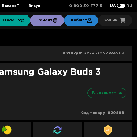
0 800 30 777 5
Вакансії
Викуп
UA
RU
Trade-IN
Ремонт
Кабінет
Кошик
Артикул:
SM-R530NZWASEK
amsung Galaxy Buds 3
В наявності
Код товару:
829888