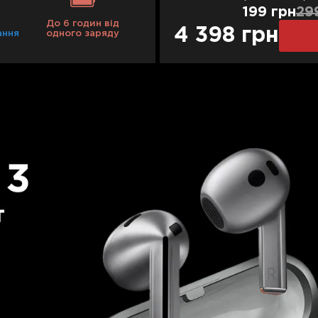
199 грн
29
До 6 годин від
4 398 грн
ання
одного заряду