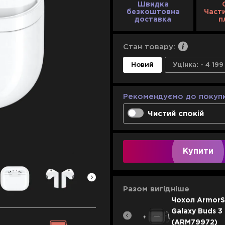
Швидка
безкоштовна
Част
доставка
п
Стан товару:
Новий
Уцінка:
- 4 199
Рекомендуємо до покупк
Чистий спокій
Одноразове виріше
Компенсація 100% у
Купити
днів
Необмежена кількіс
1 рік
Разом вигідніше
2 роки
Чохол ArmorS
Galaxy Buds 3 F
(ARM79972)