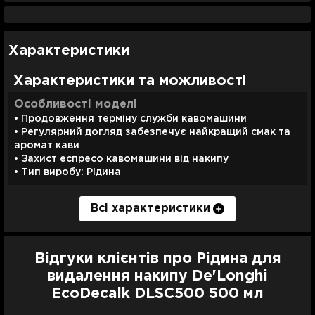
Характеристики
Характеристики та можливості
Особливості моделі
• Продовження терміну служби кавомашини
• Регулярний догляд забезпечує найкращий смак та
аромат кави
• Захист еспресо кавомашини від накипу
• Тип виробу: Рідина
Всі характеристики
Сумісність
Комплектація
Універсальний засіб
Рідина для видалення накипу 500 мл
Відгуки клієнтів про Рідина для
Гарантія
*Комплектація та характеристики можуть бути
видалення накипу De'Longhi
Гарантія 31 день від Ябко.
змінені виробником без додаткового попередження.
EcoDecalk DLSC500 500 мл
Колір виробу на фотографії може незначною мірою
відрізнятися від відтінку реального виробу —