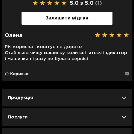
5.0 з 5.0
(1
)
зображення залежить від налаштувань
кольоропередачі вашого монітора.
Залишити відгук
Олена
Річ корисна і коштує не дорого
Стабільно чищу машинку коли світиться індикатор
і машинка ні разу не була в сервісі
Корисно
Продукція
iPhone
iPad
Mac
Apple Watch
Послуги
AirPods
Гаджети
Аксесуари
Ремонт
Trade IN
Новини