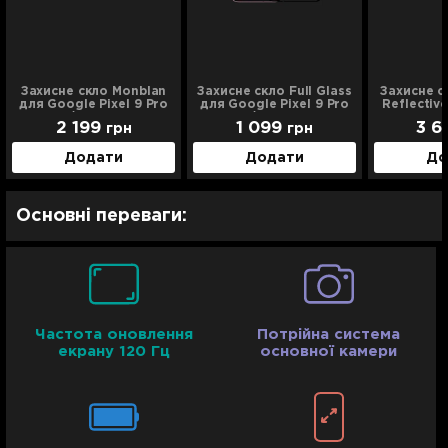
Захисне скло Monblan
Захисне скло Full Glass
Захисне с
для Google Pixel 9 Pro
для Google Pixel 9 Pro
Reflectiv
XL/10 Pro XL
XL/10 Pro XL
Pixel 9 P
2 199
1 099
3 6
грн
грн
Додати
Додати
До
Основні переваги:
Частота оновлення
Потрійна система
екрану 120 Гц
основної камери