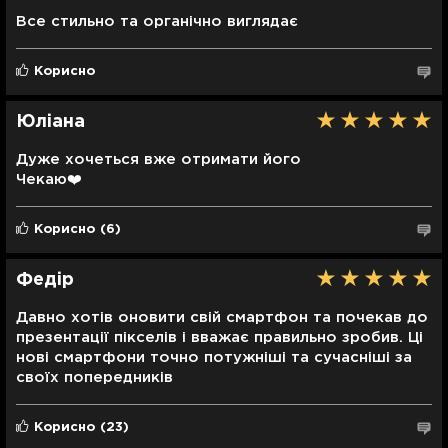
Все стильно та органічно виглядає
Тип захисного скла
Corning Gorilla Glass Victus 2
Корисно
Захист корпусу
Захист від вологи
Юліана
Дуже хочеться вже отримати його
Чекаю❤️
Корисно
(6)
Федір
Давно хотів оновити свій смартфон та почекав до
презентації пікселів і вважає правильно зробив. Ці
нові смартфони точно потужніші та сучасніші за
своїх попередників
Корисно
(23)