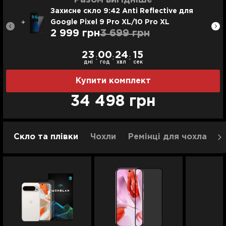
Разом вигідніше
Захисне скло 9:42 Anti Reflective для
Google Pixel 9 Pro XL/10 Pro XL
2 999 грн
3 699 грн
23
00
24
13
:
:
:
дні
год
хвл
сек
Купити комплект
34 498 грн
Скло та плівки
Чохли
Ремінці для чохла
Ж