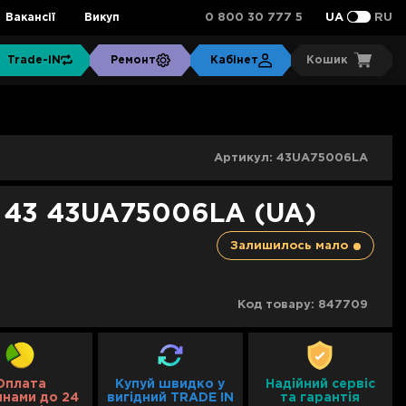
0 800 30 777 5
Вакансії
Викуп
UA
RU
Trade-IN
Ремонт
Кабінет
Кошик
Артикул:
43UA75006LA
G 43 43UA75006LA (UA)
Залишилось мало
Код товару:
847709
Оплата
Купуй швидко у
Надійний сервіс
инами до 24
вигідний TRADE IN
та гарантія