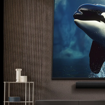
Для телевізорів
Аксесуари для кавомашин
Для проекторів
Засоби для чистки
Термочашки
Для 3D-принтерів
Показати все
>>
Для принтерів
Для кавомашин
Для кухні
Для пилососів