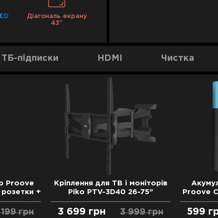
1 рік
1 рік
2 роки
LED
Діагональ екрану
43’’
2 роки
3 роки
ТБ-підписки
HDMI
Чистка
р Proove
Кріплення для ТВ і моніторів
Акумул
 розетки +
Piko PTV-3D40 26-75"
Proove C
-C) 2М
3 699
грн
599
г
 199
грн
3 999
грн