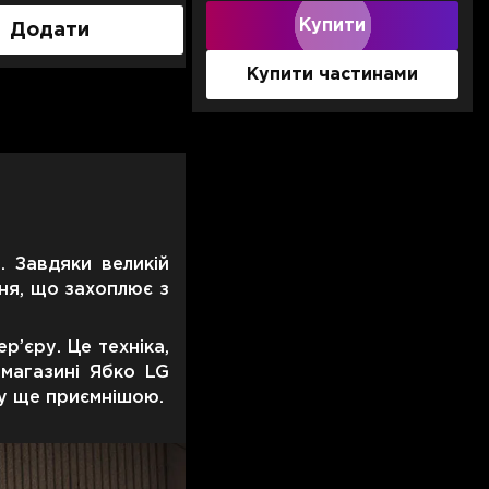
Купити
Додати
Додати
Купити частинами
. Завдяки великій
ння, що захоплює з
’єру. Це техніка,
-магазині Ябко LG
ку ще приємнішою.