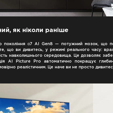
ий, як ніколи раніше
го покоління α7 AI Gen8 — потужний мозок, що 
те, що ви дивитесь, у режимі реального часу: вра
равість навколишнього середовища. Це дозволяє заб
кція AI Picture Pro автоматично покращує глибин
овірно реалістичним. Це наче ви не просто дивитес