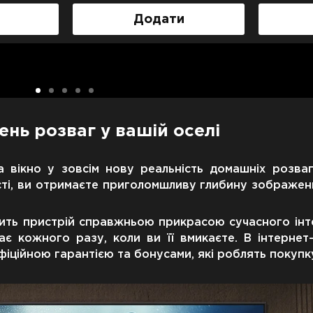
Додати
ень розваг у вашій оселі
вікно у зовсім нову реальність домашніх розваг
ності, ви отримаєте приголомшливу глибину зображе
ть пристрій справжньою прикрасою сучасного інтер
є кожного разу, коли ви її вмикаєте. В інтернет
іційною гарантією та бонусами, які роблять покуп