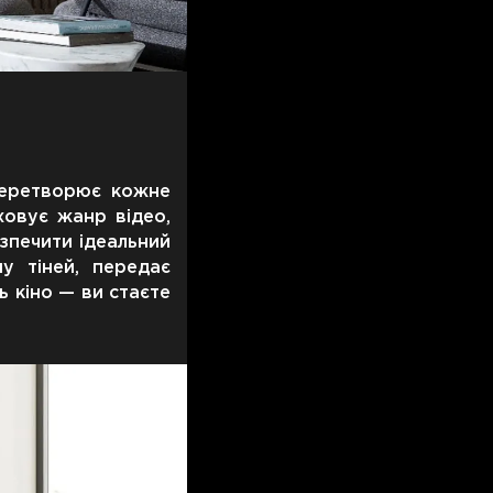
перетворює кожне
ховує жанр відео,
езпечити ідеальний
у тіней, передає
ь кіно — ви стаєте