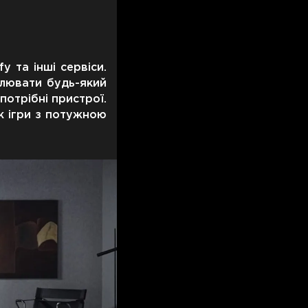
y та інші сервіси.
слювати будь-який
потрібні пристрої.
ож ігри з потужною