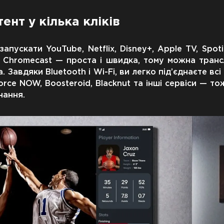
ент у кілька кліків
ускати YouTube, Netflix, Disney+, Apple TV, Spotif
о Chromecast — проста і швидка, тому можна тран
Завдяки Bluetooth і Wi-Fi, ви легко під’єднаєте всі 
rce NOW, Boosteroid, Blacknut та інші сервіси — т
нання.