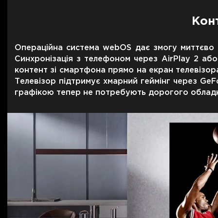
Конт
Операційна система webOS дає змогу миттєво зап
Синхронізація з телефоном через AirPlay 2 аб
контент зі смартфона прямо на екран телевізора. 
Телевізор підтримує хмарний геймінг через GeFo
графікою тепер не потребують дорогого облад