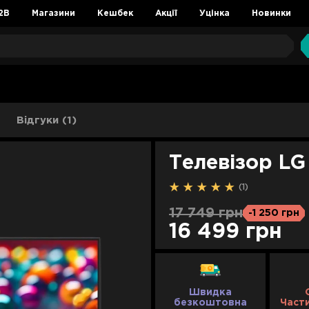
2B
Магазини
Кешбек
Акції
Уцінка
Новинки
Відгуки (1)
Телевізор L
(1)
17 749 грн
-1 250 грн
16 499 грн
Швидка
безкоштовна
Част