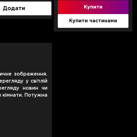
Купити
Додати
Додати
Купити частинами
тичне зображення.
ерегляду у світлій
ерегляду новин чи
и кімнати. Потужна