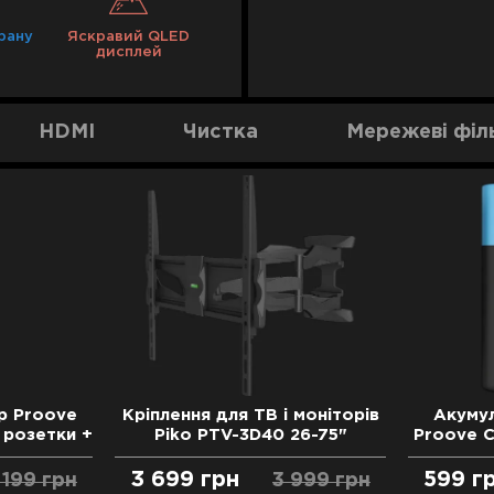
рану
Яскравий QLED
дисплей
HDMI
Чистка
Мережеві філ
р Proove
Кріплення для ТВ і моніторів
Акумул
 розетки +
Piko PTV-3D40 26-75"
Proove C
-C) 2М
3 699
грн
599
г
 199
грн
3 999
грн