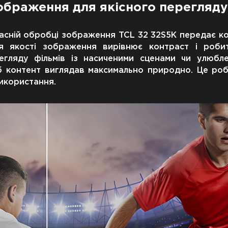
зображення для якісного перегляду
часній обробці зображення TCL 32 32S5K передає ко
ня якості зображення вирівнює контраст і роби
егляду фільмів із насиченими сценами чи улюблен
об контент виглядав максимально природно. Це ро
икористання.