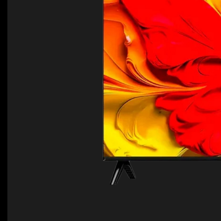
Для телевізорів
Мікрохвильові печі
Для проекторів
Аксесуари для кавомашин
Для 3D-принтерів
Засоби для чистки
Термочашки
Для принтерів
Показати все
>>
Для кавомашин
Для кухні
Для пилососів