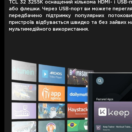
TCL 32 32S5K оснащений кількома HDMI- і USB-п
або флешки. Через USB-порт ви можете перегляд
передбачено підтримку популярних потокових
пристроїв відбувається швидко та без зайвих н
мультимедійного використання.