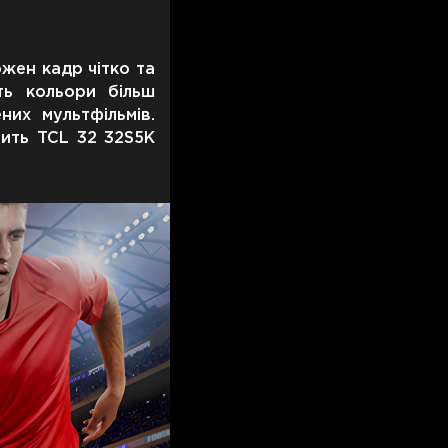
жен кадр чітко та
ть кольори більш
их мультфільмів.
бить TCL 32 32S5K