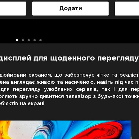
Додати
 дисплей для щоденного перегляду
дюймовим екраном, що забезпечує чітке та реаліс
ена виглядає живою та насиченою, навіть під час п
к для перегляду улюблених серіалів, так і для п
оляють зручно дивитися телевізор з будь-якої точк
б’єктів на екрані.