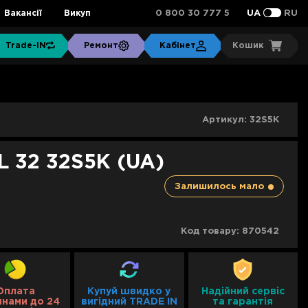
0 800 30 777 5
Вакансії
Викуп
UA
RU
Trade-IN
Ремонт
Кабінет
Кошик
Артикул:
32S5K
L 32 32S5K (UA)
Залишилось мало
Код товару:
870542
Оплата
Купуй швидко у
Надійний сервіс
инами до 24
вигідний TRADE IN
та гарантія