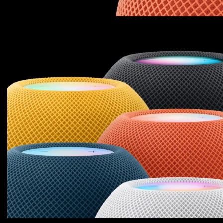
Для телевизоров
Микроволновые печи
Для проекторов
Аксессуары для кофемашин
Для 3D-принтеров
Чистящие средства
Термочашки
Для принтеров
Показать все
>>
Для кофемашин
Для кухни
Для пылесосов