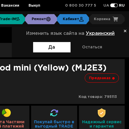
0 800 30 777 5
Вакансии
Выкуп
UA
RU
Trade-IN
Ремонт
Кабинет
Корзина
Изменить язык сайта на
Украинский
Да
Остаться
Артикул:
MJ2E3
d mini (Yellow) (MJ2E3)
Предзаказ
Код товара:
795113
та Частями
Покупай быстро в
Надежный сервис
4 платежей
выгодный TRADE
и гарантия