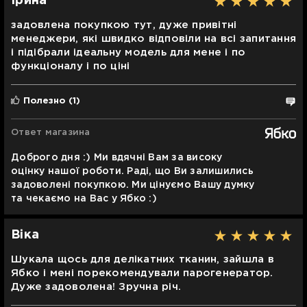
Ірина
задовлена покупкою тут, дуже привітні
менеджери, які швидко відповіли на всі запитання
і підібрали ідеальну модель для мене і по
функціоналу і по ціні
Полезно
(1)
Ответ магазина
Доброго дня :) Ми вдячні Вам за високу
оцінку нашої роботи. Раді, що Ви залишились
задоволені покупкою. Ми цінуємо Вашу думку
та чекаємо на Вас у Ябко :)
Віка
Шукала щось для делікатних тканин, зайшла в
Ябко і мені порекомендували парогенератор.
Дуже задоволена! Зручна річ.