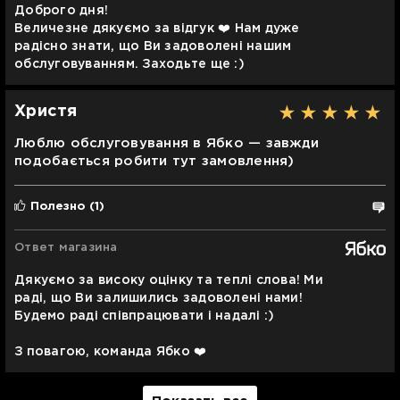
Доброго дня!
Величезне дякуємо за відгук ❤️ Нам дуже
радісно знати, що Ви задоволені нашим
обслуговуванням. Заходьте ще :)
Христя
Люблю обслуговування в Ябко — завжди
подобається робити тут замовлення)
Полезно
(1)
Ответ магазина
Дякуємо за високу оцінку та теплі слова! Ми
раді, що Ви залишились задоволені нами!
Будемо раді співпрацювати і надалі :)
З повагою, команда Ябко ❤️