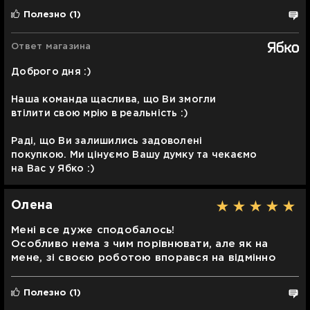
Полезно
(1)
Ответ магазина
Доброго дня :)
Наша команда щаслива, що Ви змогли
втілити свою мрію в реальність :)
Раді, що Ви залишились задоволені
покупкою. Ми цінуємо Вашу думку та чекаємо
на Вас у Ябко :)
Олена
Мені все дуже сподобалось!
Особливо нема з чим порівнювати, але як на
мене, зі своєю роботою впорався на відмінно
Полезно
(1)