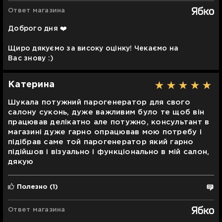
Ответ магазина
Доброго дня ❤️
Щиро дякуємо за високу оцінку! Чекаємо на
Вас знову :)
Катерина
Шукала потужний парогенератор для свого
салону суконь, дуже важливим було те щоб він
працював делікатно але потужно, консультант в
магазині дуже гарно опрацював мою потребу і
підібрав саме той парогенератор який гарно
підійшов і візуально і функціонально в мій салон,
дякую
Полезно
(1)
Ответ магазина