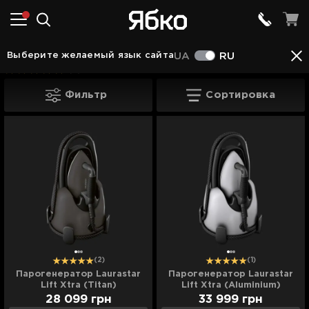
Техника для дома
Парогенераторы
Парогене
Выберите желаемый язык сайта
UA
RU
(6)
Парогенераторы Laurastar
Фильтр
Сортировка
(2)
(1)
Парогенератор Laurastar
Парогенератор Laurastar
Lift Xtra (Titan)
Lift Xtra (Aluminium)
28 099
грн
33 999
грн