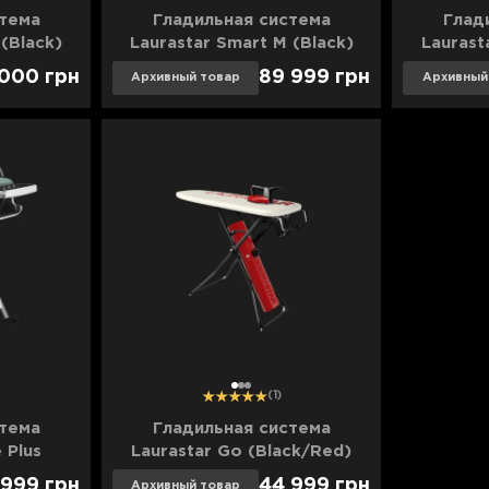
стема
Гладильная система
Глад
(Black)
Laurastar Smart M (Black)
Laurast
 000
грн
89 999
грн
Архивный товар
Архивный
1
2
3
(1)
стема
Гладильная система
 Plus
Laurastar Go (Black/Red)
n)
 999
грн
44 999
грн
Архивный товар