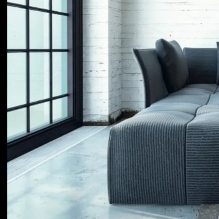
Для телевизоров
Микроволновые печи
Для проекторов
Аксессуары для кофемашин
Для 3D-принтеров
Чистящие средства
Термочашки
Для принтеров
Показать все
>>
Для кофемашин
Для кухни
Для пылесосов