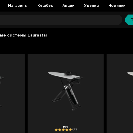
Магазины
Кешбэк
Акции
Уценка
Новинки
ые системы Laurastar
1
2
3
(2)