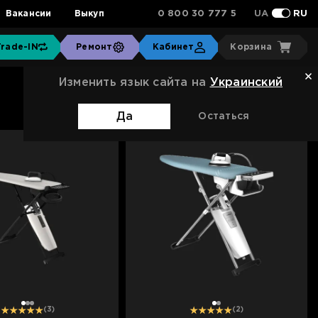
0 800 30 777 5
Вакансии
Выкуп
UA
RU
Trade-IN
Ремонт
Кабинет
Корзина
Изменить язык сайта на
Украинский
Сортировка:
Стандартная
(6)
Отзывов
Да
Остаться
1
2
3
1
2
(3)
(2)