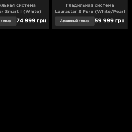
ильная система
Гладильная система
ar Smart I (White)
Laurastar S Pure (White/Pearl
Blue)
74 999
грн
59 999
грн
 товар
Архивный товар