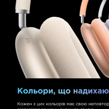
Для телевизоров
Аксессуары для кофемашин
Для проекторов
Чистящие средства
Термочашки
Для 3D-принтеров
Показать все
>>
Для принтеров
Для кофемашин
Для кухни
Для пылесосов