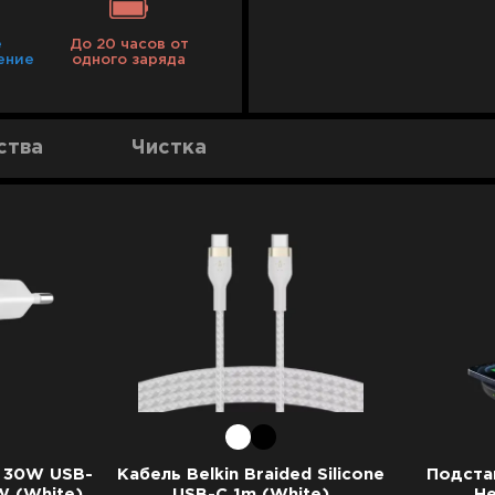
е
До 20 часов от
ение
одного заряда
ства
Чистка
n 30W USB-
Кабель Belkin Braided Silicone
Подста
W (White)
USB-C 1m (White)
He