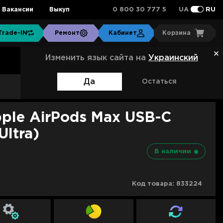
0 800 30 777 5
Вакансии
Выкуп
UA
RU
Trade-IN
Ремонт
Кабинет
Корзина
Изменить язык сайта на
Украинский
Да
Остаться
Артикул:
MWW63
ple AirPods Max USB-C
Ultra)
В наличии
Код товара:
833224