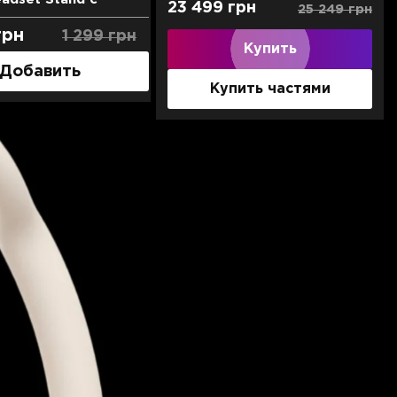
23 499 грн
25 249 грн
оводной зарядкой
(Black)
грн
499
грн
1 299
грн
549
грн
Купить
Добавить
Добавить
Купить частями