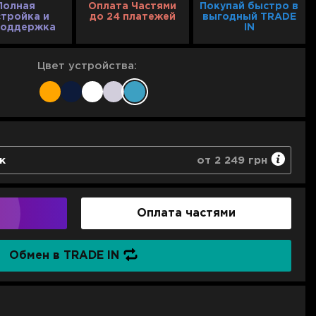
Полная
Оплата Частями
Покупай быстро в
стройка и
до 24 платежей
выгодный TRADE
поддержка
IN
Цвет устройства:
к
от 2 249 грн
 в течение 3-х дней
ивание
Оплата частями
ая поддержка
2 249 грн
Обмен в TRADE IN