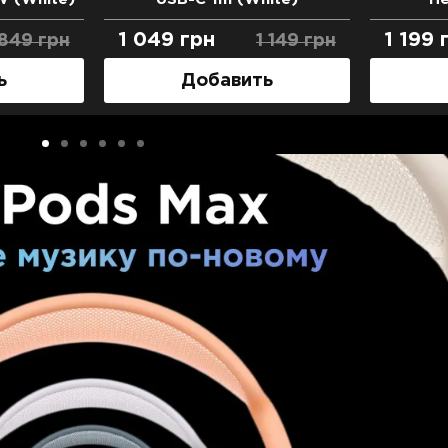
беспр
1 049
грн
1 199
 849
грн
1 149
грн
ь
Добавить