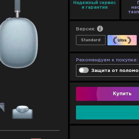
Надежный сервис
и гарантия
на
тех
Версия:
Standard
Рекомендуем к покупке:
Защита от поломо
Гарантийная замена
Сервисное обслуж
Купить
Полная техническ
1 год