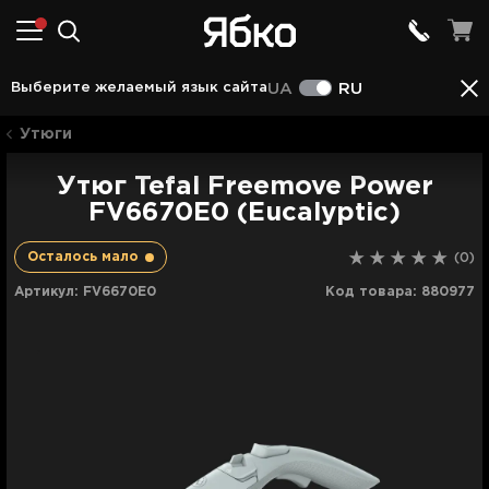
Описание
Характеристики
Отзывы (0)
Выберите желаемый язык сайта
UA
RU
Утюги
Утюг Tefal Freemove Power
FV6670E0 (Eucalyptic)
Осталось мало
(0)
Артикул:
FV6670E0
Код товара:
880977