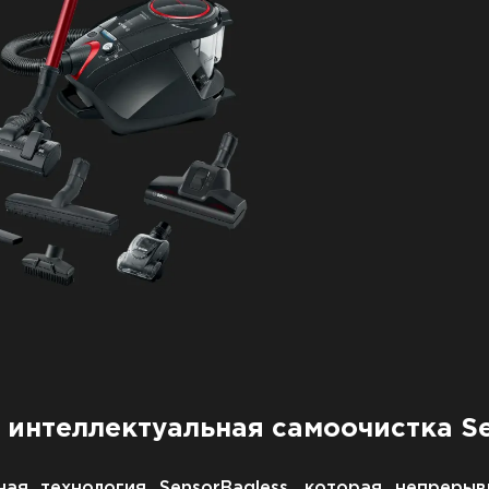
и интеллектуальная самоочистка Se
ая технология SensorBagless, которая непрерыв