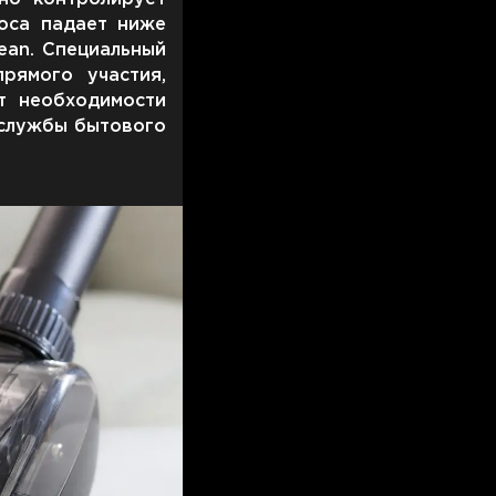
оса падает ниже
ean. Специальный
рямого участия,
т необходимости
 службы бытового