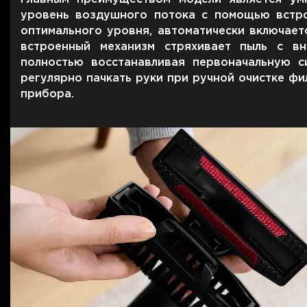
Для телевизоров
уровень воздушного потока с помощью встро
Микроволновые печи
оптимального уровня, автоматически включаетс
Для проекторов
встроенный механизм стряхивает пыль с вн
Аксессуары для кофемашин
полностью восстанавливая первоначальную с
Для 3D-принтеров
Чистящие средства
регулярно пачкать руки при ручной очистке ф
Термочашки
прибора.
Для принтеров
Показать все
>>
Для кофемашин
Для кухни
Для пылесосов