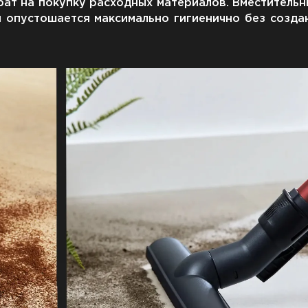
рат на покупку расходных материалов. Вместительн
и опустошается максимально гигиенично без созда