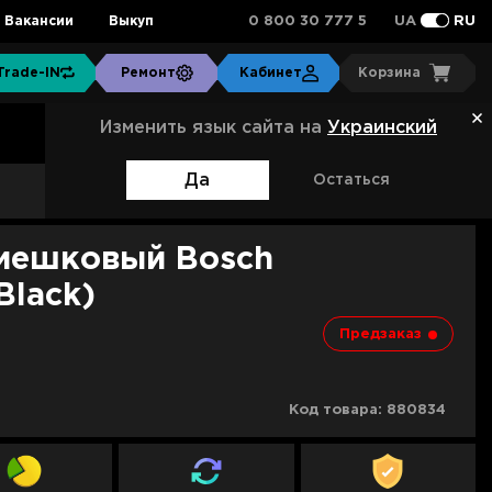
0 800 30 777 5
Вакансии
Выкуп
UA
RU
Trade-IN
Ремонт
Кабинет
Корзина
Изменить язык сайта на
Украинский
Да
Остаться
Артикул:
BGS7POW2
мешковый Bosch
lack)
Предзаказ
Код товара:
880834