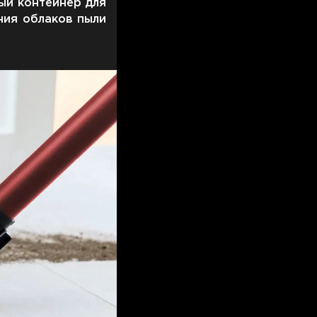
ый контейнер для
ния облаков пыли