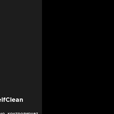
lfClean
но контролирует