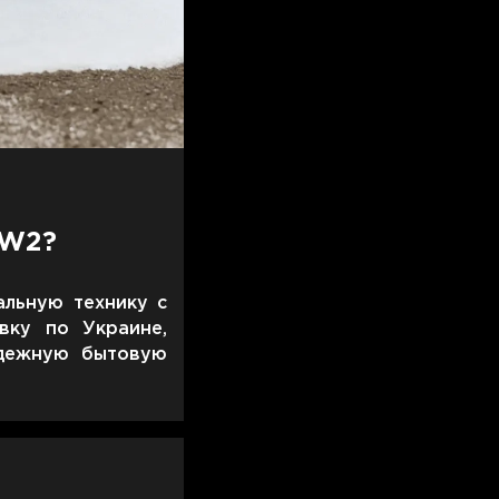
OW2?
альную технику с
вку по Украине,
адежную бытовую