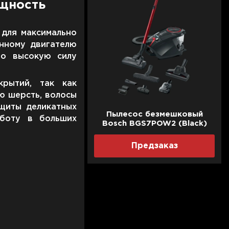
щность
 для максимально
нному двигателю
но высокую силу
рытий, так как
ю шерсть, волосы
ащиты деликатных
Пылесос безмешковый
аботу в больших
Bosch BGS7POW2 (Black)
Предзаказ