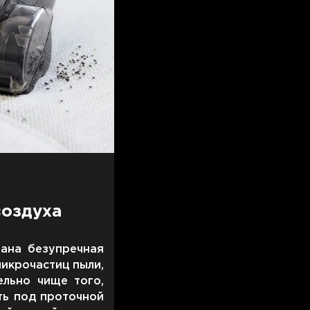
воздуха
вана безупречная
икрочастиц пыли,
ельно чище того,
ть под проточной