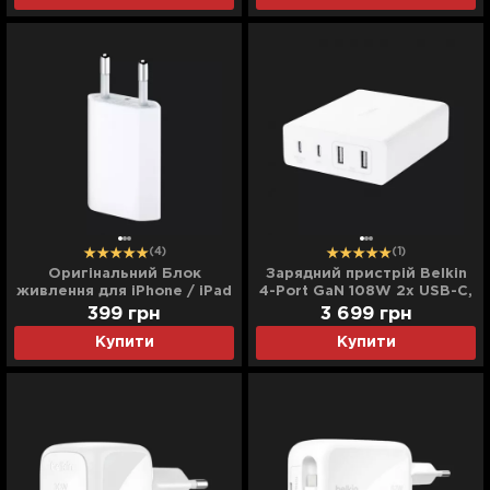
(4)
(1)
Оригінальний Блок
Зарядний пристрій Belkin
живлення для iPhone / iPad
4-Port GaN 108W 2x USB-C,
(5W/1A)
2x USB-A (White)
399
грн
3 699
грн
Купити
Купити