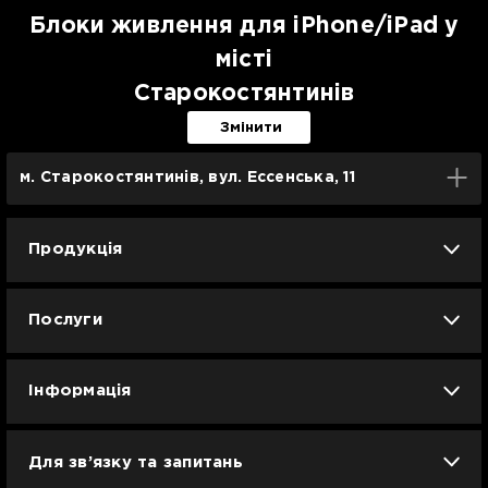
Блоки живлення для iPhone/iPad у
місті
Старокостянтинів
Змінити
м. Старокостянтинів, вул. Ессенська, 11
Продукція
iPhone
iPad
Mac
Apple Watch
Послуги
AirPods
Гаджети
Аксесуари
Ремонт
Trade IN
Новини
Apple б/у
Кавунове літо
Dyson
Інформація
Смартфони
Смарт-годинники
Вакансії
Для зв’язку та запитань
Техніка для кухні
Техніка для дому
Гарантія та сервіс Ябко