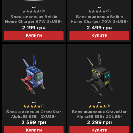
(0)
(0)
Блок живлення Belkin
Блок живлення Belkin
Home Charger 67W 2хUSB-
Home Charger 70W 2хUSB-
С GAN PD PPS (White)
С/USB-A GAN PD PPS
2 199
грн
2 499
грн
(White)
Купити
Купити
(1)
(1)
Блок живлення GravaStar
Блок живлення GravaStar
Alpha65 65Вт 2XUSB-
Alpha65 65Вт 2XUSB-
C/USB-A (Blue)
C/USB-A (Gray)
2 599
грн
2 299
грн
Купити
Купити