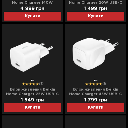
Home Charger 140W
Home Charger 20W USB-C
3хUSB-С GAN PD PPS, USB-
PD (White)
4 999
грн
1 499
грн
A (White)
(WCA009KQWH)
Купити
Купити
(3)
(1)
Блок живлення Belkin
Блок живлення Belkin
Home Charger 25W USB-C
Home Charger 45W USB-C
PD (White) (WCA012KQWH)
PD (White) (WCA013kqWH)
1 549
грн
1 799
грн
Купити
Купити