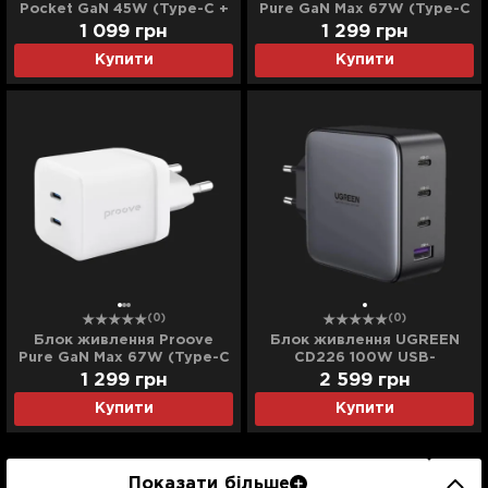
Pocket GaN 45W (Type-C +
Pure GaN Max 67W (Type-C
USB) (White)
+ Type-C) (Black)
1 099
грн
1 299
грн
Купити
Купити
(0)
(0)
Блок живлення Proove
Блок живлення UGREEN
Pure GaN Max 67W (Type-C
CD226 100W USB-
+ Type-C) (White)
A+3xUSB-C GaN Tech Fast
1 299
грн
2 599
грн
Charger (Gray)
Купити
Купити
Показати більше