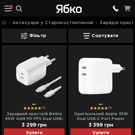
Аксесуари у Старокостянтинові
Зарядні прист
Блоки живлення для iPhone/iPad у Ст
Фільтр
Сортувати
(1)
(1)
Зарядний пристрій Belkin
Оригінальний Apple 35W
65W GAN PD PPS Dual USB-
Dual USB‑C Port Power
С - USB-С 2m (White)
Adapter (MNWP3)
3 299
грн
3 399
грн
Купити
Купити