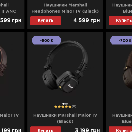
hall
Наушники Marshall
Наушник
 II ANC
Headphones Minor IV (Black)
Blu
 599
грн
4 599
грн
Купить
Купить
-500 ₴
-700 ₴
1
2
3
(8)
Major IV
Наушники Marshall Major IV
Наушник
(Black)
Blue
 199
грн
3 199
грн
Купить
Купить