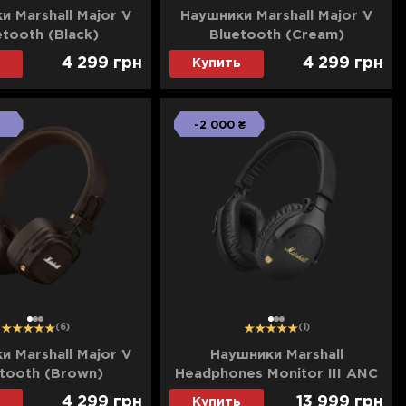
и Marshall Major V
Наушники Marshall Major V
etooth (Black)
Bluetooth (Cream)
4 299
грн
4 299
грн
Купить
-2 000 ₴
1
2
3
1
2
3
(6)
(1)
и Marshall Major V
Наушники Marshall
tooth (Brown)
Headphones Monitor III ANC
(Black)
4 299
грн
13 999
грн
Купить