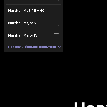
Для телевизоров
Микроволновые печи
Marshall Motif II ANC
Для проекторов
Аксессуары для кофемашин
Marshall Major V
Для 3D-принтеров
Чистящие средства
Термочашки
Marshall Minor IV
Для принтеров
Показать все
>>
Показать больше фильтров
Для кофемашин
Для кухни
Для пылесосов