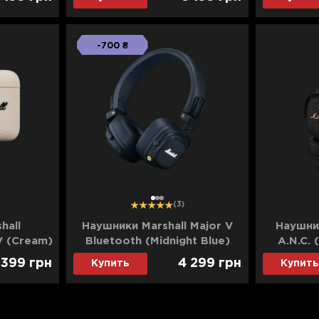
-700 ₴
1
2
3
(3)
hall
Наушники Marshall Major V
Наушник
V (Cream)
Bluetooth (Midnight Blue)
A.N.C. 
 399
грн
4 299
грн
Купить
Купить