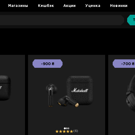
Магазины
Кешбэк
Акции
Уценка
Новинки
-900 ₴
-700 ₴
1
2
3
(6)