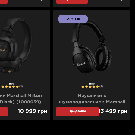
-500 ₴
1
2
3
1
2
3
(1)
(1)
и Marshall Milton
Наушники с
(Black) (1008039)
шумоподавлением Marshall
Monitor II A.N.C.
10 999
грн
13 499
грн
Предзаказ