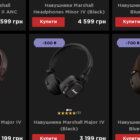
hall
Навушники Marshall
Навушник
 II ANC
Headphones Minor IV (Black)
Blu
 599
грн
4 599
грн
Купити
Купити
-500 ₴
-700 ₴
1
2
3
(8)
 Major IV
Навушники Marshall Major IV
Навушник
(Black)
Blue
 199
грн
3 199
грн
Купити
Купити