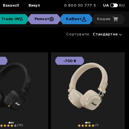
0 800 30 777 5
Вакансії
Викуп
UA
RU
Trade-IN
Ремонт
Кабінет
Кошик
Сортувати:
Стандартне
-700 ₴
1
2
3
1
2
3
(10)
(1)