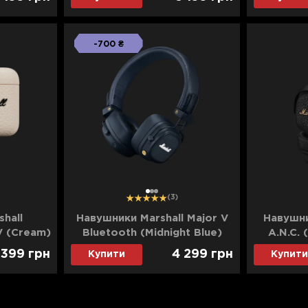
-700 ₴
1
2
3
(3)
hall
Навушники Marshall Major V
Навушни
V (Cream)
Bluetooth (Midnight Blue)
A.N.C. 
 399
грн
4 299
грн
Купити
Купити