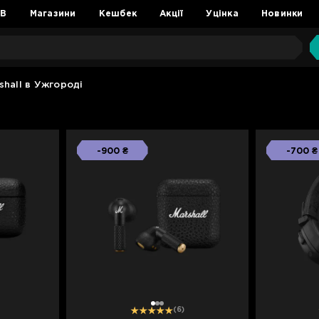
2B
Магазини
Кешбек
Акції
Уцінка
Новинки
hall в Ужгороді
-900 ₴
-700 ₴
1
2
3
(6)