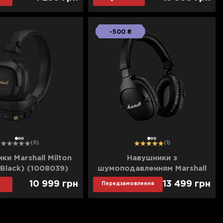
-500 ₴
1
2
3
1
2
3
(0)
(1)
ки Marshall Milton
Навушники з
(Black) (1008039)
шумоподавленням Marshall
Monitor II A.N.C.
10 999
грн
13 499
грн
Передзамовлення