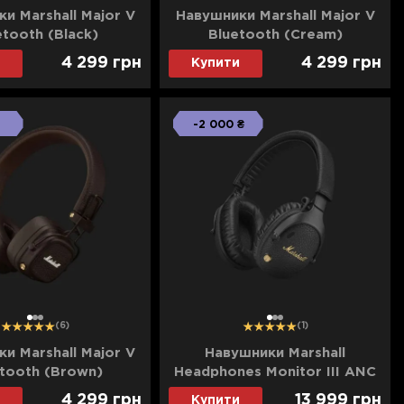
и Marshall Major V
Навушники Marshall Major V
etooth (Black)
Bluetooth (Cream)
4 299
грн
4 299
грн
Купити
-2 000 ₴
1
2
3
1
2
3
(6)
(1)
и Marshall Major V
Навушники Marshall
tooth (Brown)
Headphones Monitor III ANC
(Black)
4 299
грн
13 999
грн
Купити