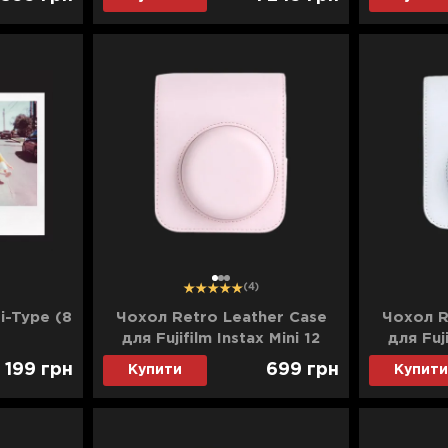
1
2
3
(4)
i-Type (8
Чохол Retro Leather Case
Чохол R
для Fujifilm Instax Mini 12
для Fuji
(Blossom Pink)
(
1 199
грн
699
грн
Купити
Купити