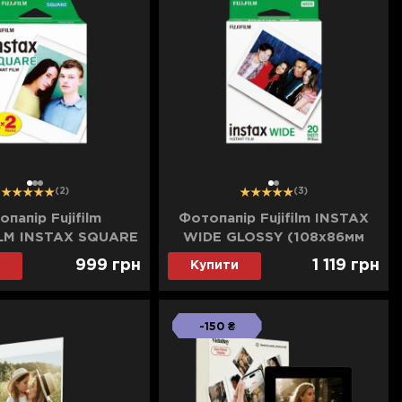
1
2
3
1
2
(2)
(3)
папір Fujifilm
Фотопапір Fujifilm INSTAX
LM INSTAX SQUARE
WIDE GLOSSY (108х86мм
х72мм 2х10шт)
2х10шт)
999
грн
1 119
грн
Купити
-150 ₴