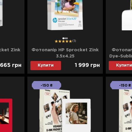
1
2
3
(1)
ket Zink
Фотопапір HP Sprocket Zink
Фотопапі
3.5x4.25
Dye-Subl
665
грн
1 999
грн
Купити
Купити
-150 ₴
-150 ₴