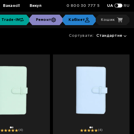
0 800 30 777 5
Вакансії
Викуп
UA
RU
Trade-IN
Ремонт
Кабінет
Кошик
Сортувати:
Стандартне
1
2
1
2
(4)
(4)