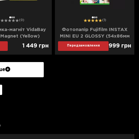
1
2
3
1
2
3
(0)
(1)
ка-магніт VidaBay
Фотопапір Fujifilm INSTAX
eMagnet (Yellow)
MINI EU 2 GLOSSY (54х86мм
2х10шт)
1 449
грн
999
грн
Передзамовлення
ше
р