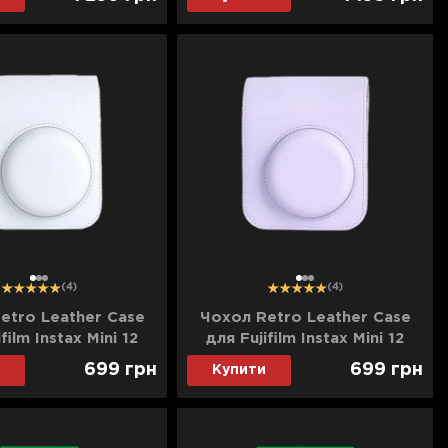
1
2
3
1
2
3
(4)
(4)
etro Leather Case
Чохол Retro Leather Case
film Instax Mini 12
для Fujifilm Instax Mini 12
Clay White)
(Lilac Purple)
699
грн
699
грн
Купити