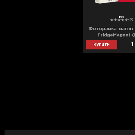
1
2
3
(0)
Фоторамка-магніт
FridgeMagnet (
1
Купити