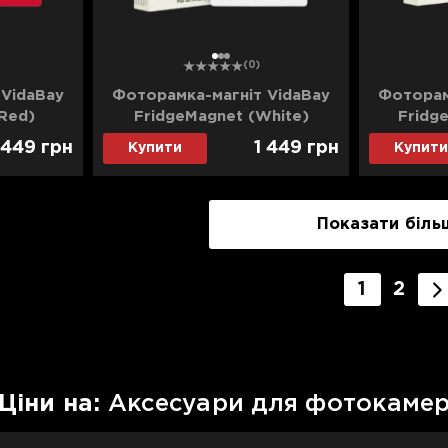
1
2
3
(0)
 VidaBay
Фоторамка-магніт VidaBay
Фоторам
Red)
FridgeMagnet (White)
Fridg
 449
грн
1 449
грн
Купити
Купити
Показати біль
1
2
Цiни на:
Аксесуари для фотокаме