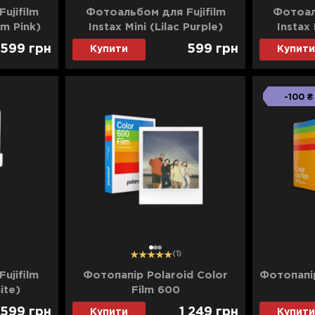
ujifilm
Фотоальбом для Fujifilm
Фотоал
om Pink)
Instax Mini (Lilac Purple)
Instax
599
грн
599
грн
Купити
Купити
-100 ₴
1
2
3
(1)
ujifilm
Фотопапір Polaroid Color
Фотопапір
ite)
Film 600
599
грн
1 249
грн
Купити
Купити