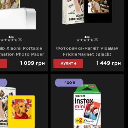
1
2
3
1
2
3
(0)
(0)
р Xiaomi Portable
Фоторамка-магніт VidaBay
imation Photo Paper
FridgeMagnet (Black)
(50 Sheets)
1 099
грн
1 449
грн
Купити
-100 ₴