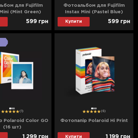
ьбом для Fujifilm
Фотоальбом для Fujifilm
 Mini (Mint Green)
Instax Mini (Pastel Blue)
599
грн
599
грн
Купити
1
2
3
1
2
3
(1)
(6)
 Polaroid Color GO
Фотопапір Polaroid Hi Print
(16 шт)
1 299
грн
1 199
грн
Купити