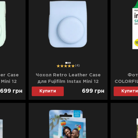
1
2
3
(4)
er Case
Чохол Retro Leather Case
Фото
 Mini 12
для Fujifilm Instax Mini 12
COLORFI
)
(Pastel Blue)
(86
699
грн
699
грн
Купити
Купити