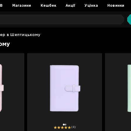
2B
Магазини
Кешбек
Акції
Уцінка
Новинки
мер в Шептицькому
ому
1
2
(4)