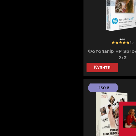
Для телевізорів
Мікрохвильові печі
Для проекторів
Аксесуари для кавомашин
Для 3D-принтерів
Засоби для чистки
Термочашки
1
2
3
(1)
Для принтерів
Показати все
>>
Фотопапір HP Sproc
2x3
Для кавомашин
Купити
Для кухні
-150 ₴
Для пилососів