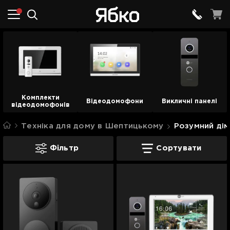
Комплекти
Відеодомофони
Викличні панелі
відеодомофонів
Техніка для дому в Шептицькому
Розумний ді
Домофони в Шептицькому
Фільтр
Сортувати