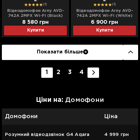
(1)
(1)
Відеодомофон Arny AVD-
Відеодомофон Arny AVD-
742A 2MPX Wi-Fi (Black)
742A 2MPX Wi-Fi (White)
8 580
грн
6 900
грн
Купити
Купити
Показати більше
1
2
3
4
Цiни на:
Домофони
Домофони
Ціна
Розумний відеодзвінок G4 Aqara
4 999
грн