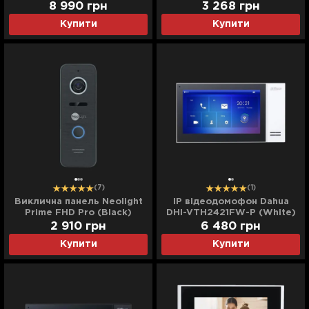
(Black)
8 990
грн
3 268
грн
Купити
Купити
(7)
(1)
Виклична панель Neolight
IP відеодомофон Dahua
Prime FHD Pro (Black)
DHI-VTH2421FW-P (White)
2 910
грн
6 480
грн
Купити
Купити