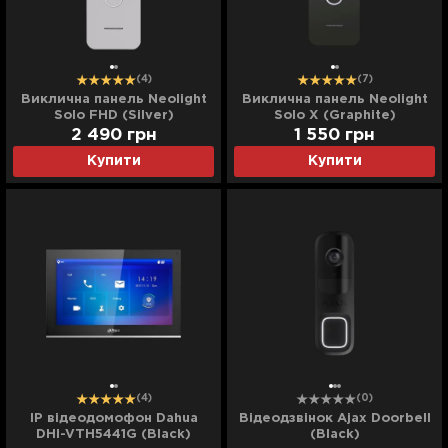
(4)
(7)
Виклична панель Neolight
Виклична панель Neolight
Solo FHD (Silver)
Solo X (Graphite)
2 490
грн
1 550
грн
Купити
Купити
(4)
(0)
IP відеодомофон Dahua
Відеодзвінок Ajax Doorbell
DHI-VTH5441G (Black)
(Black)