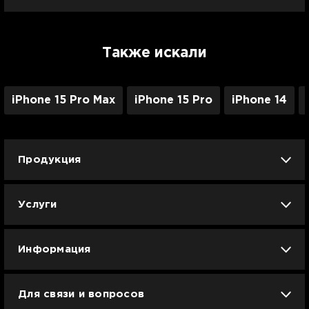
Также искали
iPhone 15 Pro Max
iPhone 15 Pro
iPhone 14
Продукция
iPhone
iPad
Mac
Apple Watch
Услуги
AirPods
Гаджеты
Аксессуары
Ремонт
Trade IN
Новости
Apple б/у
Арбузное лето
Dyson
Информация
Смартфоны
Смарт-часы
Вакансии
Для связи и вопросов
Техника для кухни
Техника для дома
Гарантия и сервис Ябко