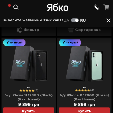
Apple iPhone в Шептицком
Apple iPhone 11 в 
Выберите желаемый язык сайта
UA
RU
Apple iPhone 11 в Шептицком
Фильтр
Сортировка
(3)
(4)
б/у iPhone 11 128GB (Black)
б/у iPhone 11 128GB (Green)
(Как Новый)
(Как Новый)
9 899
грн
9 899
грн
Купить
Купить