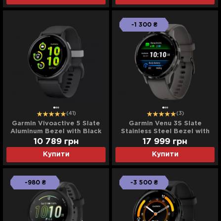
-1 300 ₴
(41)
(3)
Garmin Vivoactive 5 Slate
Garmin Venu 3S Slate
Aluminum Bezel with Black
Stainless Steel Bezel with
Case and Silicone Band
Pebble Gray Case and
10 789
грн
17 999
грн
Silicone Band
Купити
Купити
-980 ₴
-3 500 ₴