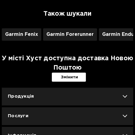
Також шукали
Garmin Fenix
Garmin Forerunner
Garmin Endu
У місті Хуст доступна доставка Новою
Поштою
Змінити
Продукція
iPhone
iPad
Mac
Apple Watch
Послуги
AirPods
Гаджети
Аксесуари
Ремонт
Trade IN
Новини