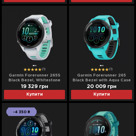
(1)
(1)
Garmin Forerunner 265S
Garmin Forerunner 265
Black Bezel, Whitestone
Black Bezel with Aqua Case
Case, Whitestone/Neo
and Aqua/Black Silicone
19 329
грн
20 009
грн
Tropic Silicone Band
Band
Купити
Купити
-4 350 ₴