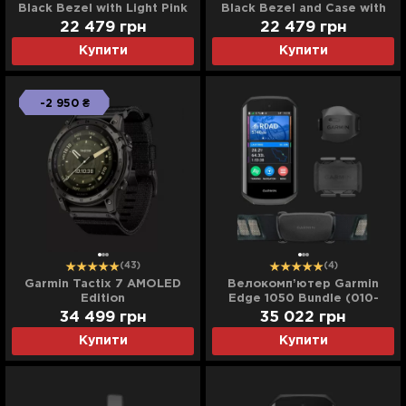
Black Bezel with Light Pink
Black Bezel and Case with
Case and Light
Black/Amp Yellow Silicone
22 479
грн
22 479
грн
Pink/Whitestone Silicone
Band
Купити
Купити
Band
-2 950 ₴
(43)
(4)
Garmin Tactix 7 AMOLED
Велокомпʼютер Garmin
Edition
Edge 1050 Bundle (010-
02890-21)
34 499
грн
35 022
грн
Купити
Купити