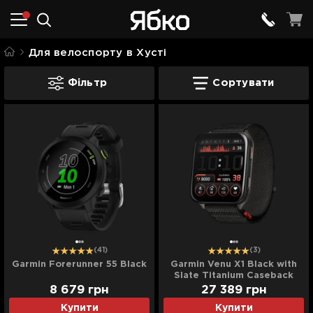
Для велоспорту в Хусті
Для велоспорту в Хусті
Фільтр
Сортувати
(41)
(3)
Garmin Forerunner 55 Black
Garmin Venu X1 Black with
Slate Titanium Caseback
and Black ComfortFit Nylon
8 679
грн
27 389
грн
Band (010-02980-00/02)
Купити
Купити