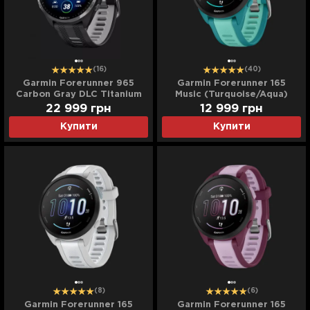
(16)
(40)
Garmin Forerunner 965
Garmin Forerunner 165
Carbon Gray DLC Titanium
Music (Turquoise/Aqua)
Bezel, Black Case,
22 999
грн
12 999
грн
Black/Powder Gray Silicone
Купити
Купити
Band
(8)
(6)
Garmin Forerunner 165
Garmin Forerunner 165