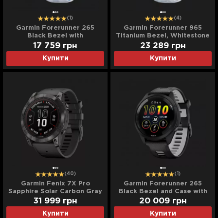
(1)
(4)
Garmin Forerunner 265
Garmin Forerunner 965
Black Bezel with
Titanium Bezel, Whitestone
Whitestone Case and
Case
17 759
грн
23 289
грн
Whitestone/Tidal Blue
Купити
Купити
Silicone Band
(40)
(1)
Garmin Fenix 7X Pro
Garmin Forerunner 265
Sapphire Solar Carbon Gray
Black Bezel and Case with
DLC Titanium with Black
Black/Powder Gray Silicone
31 999
грн
20 009
грн
Band
Band
Купити
Купити