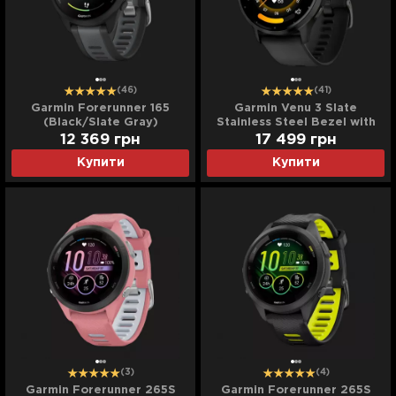
(46)
(41)
Garmin Forerunner 165
Garmin Venu 3 Slate
(Black/Slate Gray)
Stainless Steel Bezel with
Black Case and Silicone
12 369
грн
17 499
грн
Band
Купити
Купити
(3)
(4)
Garmin Forerunner 265S
Garmin Forerunner 265S