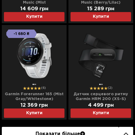
Music (Mist
Music (Berry/Lilac)
Gray/Whitestone)
14 609
грн
15 289
грн
Купити
Купити
-1 680 ₴
(6)
(2)
Garmin Forerunner 165 (Mist
Датчик серцевого ритму
Gray/Whitestone)
Garmin HRM 200 (XS-S)
(Пульсометр)
12 369
грн
4 499
грн
Купити
Купити
Показати більше