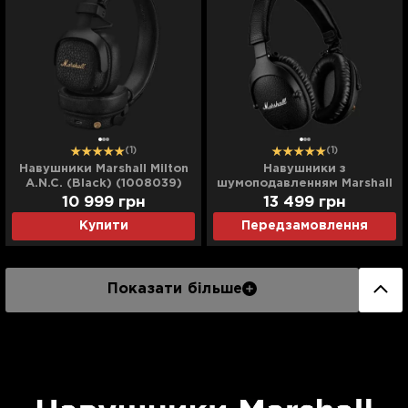
(1)
(1)
Навушники Marshall Milton
Навушники з
A.N.C. (Black) (1008039)
шумоподавленням Marshall
Monitor II A.N.C.
10 999
грн
13 499
грн
Купити
Передзамовлення
Показати більше