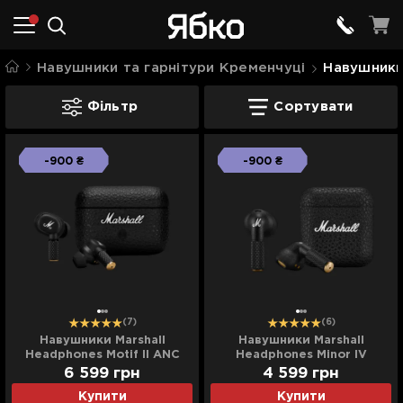
Навушники та гарнітури Кременчуці
Навушники
Навушники Marshall Кременчуці
Фільтр
Сортувати
-900 ₴
-900 ₴
(7)
(6)
Навушники Marshall
Навушники Marshall
Headphones Motif II ANC
Headphones Minor IV
(Black)
(Black)
6 599
грн
4 599
грн
Купити
Купити