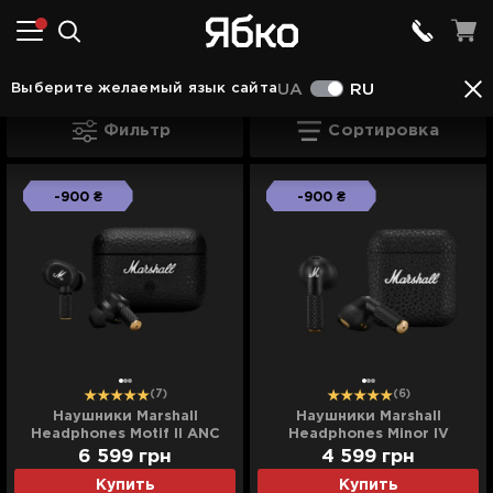
Наушники Кременчуке
Наушники Marshall Кре
Выберите желаемый язык сайта
UA
RU
Наушники Marshall Кременчуке
Фильтр
Сортировка
-900 ₴
-900 ₴
(7)
(6)
Наушники Marshall
Наушники Marshall
Headphones Motif II ANC
Headphones Minor IV
(Black)
(Black)
6 599
грн
4 599
грн
Купить
Купить