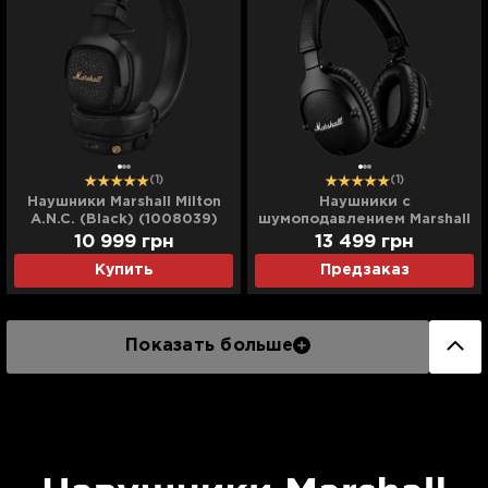
(1)
(1)
Наушники Marshall Milton
Наушники с
A.N.C. (Black) (1008039)
шумоподавлением Marshall
Monitor II A.N.C.
10 999
грн
13 499
грн
Купить
Предзаказ
Показать больше