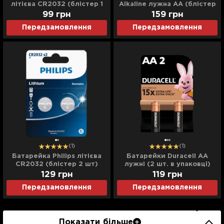
літієва CR2032 (блістер 1
Alkaline лужна AA (блістер
шт)
4 шт)
99
грн
159
грн
Передзамовлення
Передзамовлення
(1)
(1)
Батарейка Philips літієва
Батарейки Duracell AA
CR2032 (блістер 2 шт)
лужні (2 шт. в упаковці)
129
грн
119
грн
Передзамовлення
Передзамовлення
Показати більше