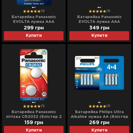
(1)
(1)
Батарейка Panasonic
Батарейка Panasonic
EVOLTA лужна AAA
EVOLTA лужна AAA
(блістер 4 шт)
(блістер 8 шт)
299
грн
349
грн
Купити
Купити
(1)
(1)
Батарейка Panasonic
Батарейка Philips Ultra
літієва CR2032 (блістер 2
Alkaline лужна AA (блістер
шт)
8 шт)
159
грн
269
грн
Купити
Купити