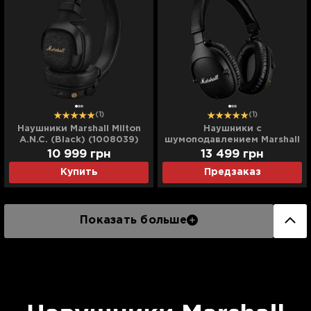
(1)
(1)
Наушники Marshall Milton
Наушники с
A.N.C. (Black) (1008039)
шумоподавлением Marshall
Monitor II A.N.C.
10 999
грн
13 499
грн
Купить
Предзаказ
Показать больше