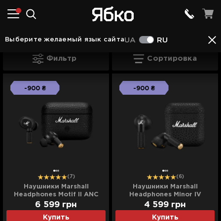
Наушники в Полтаве
Наушники Marshall в Полт
Выберите желаемый язык сайта
UA
RU
Наушники Marshall в Полтаве
Фильтр
Сортировка
-900 ₴
-900 ₴
(7)
(6)
Наушники Marshall
Наушники Marshall
Headphones Motif II ANC
Headphones Minor IV
(Black)
(Black)
6 599
грн
4 599
грн
Купить
Купить