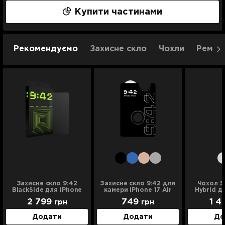
2 роки
9 649 грн
Купити частинами
1 рік
10 799 грн
2 роки
12 599 грн
Рекомендуємо
Захисне скло
Чохли
Ремінц
Захисне скло 9:42
Захисне скло 9:42 для
Чохол S
BlackSide для iPhone
камери iPhone 17 Air
Hybrid д
17 Air
(Black)
Air (Cry
2 799
749
1 4
грн
грн
Додати
Додати
До