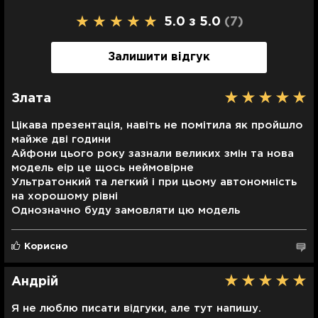
20 Вт
iOS
збільшити термін до 2 років.
* Комплектація може змінюватись залежно від
5.0 з 5.0
(7
)
Формат SIM-карти
Спалах
Колір пристрою
Кількість ядер процесора
Біометричний захист
регіону.
Швидка зарядка
eSim
Так
Cloud White
6
Розпізнавання обличчя
Так
*Комплектація та характеристики можуть бути
Залишити відгук
Тип звʼязку
Основна камера
Матеріал корпусу
змінені виробником без додаткового попередження.
3G; 4G; 5G
48 Мп
Титан
Колір виробу на фотографії може незначною мірою
відрізнятися від відтінку реального виробу —
Злата
Розмір
зображення залежить від налаштувань
74.7 x 156.2 x 5.64 мм
кольоропередачі вашого монітора.
Цікава презентація, навіть не помітила як пройшло
майже дві години
Тип захисного скла
Айфони цього року зазнали великих змін та нова
Ceramic Shield
модель еір це щось неймовірне
Ультратонкий та легкий і при цьому автономність
Захист корпусу
на хорошому рівні
Захист від вологи
Однозначно буду замовляти цю модель
Корисно
Андрій
Я не люблю писати відгуки, але тут напишу.