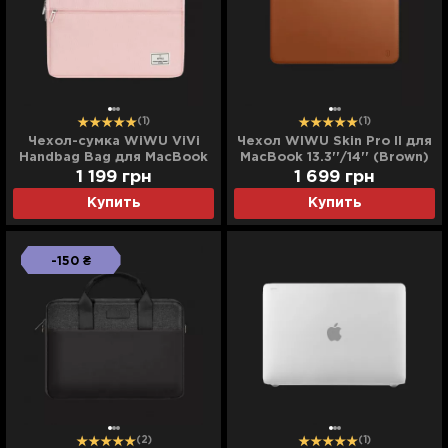
(1)
(1)
Чехол-сумка WiWU ViVi
Чехол WIWU Skin Pro II для
Handbag Bag для MacBook
MacBook 13.3''/14'' (Brown)
13,3/14 (Pink)
1 199
грн
1 699
грн
Купить
Купить
-150 ₴
(2)
(1)