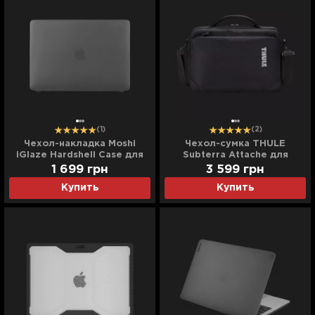
(1)
(2)
Чехол-накладка Moshi
Чехол-сумка THULE
iGlaze Hardshell Case для
Subterra Attache для
MacBook Pro 13 (2016-
MacBook 13'' (Black)
1 699
грн
3 599
грн
2020) (Stealth Black)
Купить
Купить