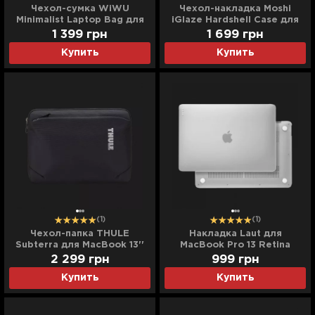
Чехол-сумка WiWU
Чехол-накладка Moshi
Minimalist Laptop Bag для
iGlaze Hardshell Case для
MacBook 13/14" (Black)
MacBook Pro 13 (2016-
1 399
грн
1 699
грн
2020) (Stealth Clear)
Купить
Купить
(1)
(1)
Чехол-папка THULE
Накладка Laut для
Subterra для MacBook 13''
MacBook Pro 13 Retina
(Black)
(2016/2020) (Frost)
2 299
грн
999
грн
Купить
Купить