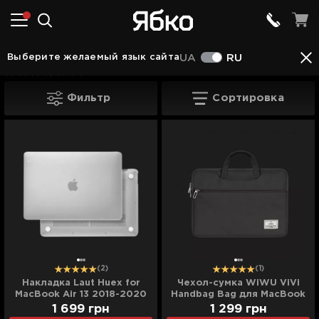
Аксессуары
Аксессуары для Mac
Чехлы для
Выберите желаемый язык сайта
UA
RU
(2)
Чехлы для MacBook
Фильтр
Сортировка
(2)
(1)
Накладка Laut Huex for
Чехол-сумка WiWU ViVi
MacBook Air 13 2018-2020
Handbag Bag для MacBook
(Frost)
13,3/14 (Black)
1 699
грн
1 299
грн