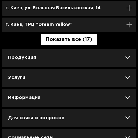
г. Киев, ул. Большая Васильковская, 14
г. Киев, ТРЦ "Dream Yellow"
Показать все (17)
Продукция
iPhone
iPad
Mac
Apple Watch
Услуги
AirPods
Гаджеты
Аксессуары
Ремонт
Trade IN
Новости
Apple б/у
Арбузное лето
Dyson
Информация
Смартфоны
Смарт-часы
Вакансии
Для связи и вопросов
Техника для кухни
Техника для дома
Гарантия и сервис Ябко
info@jabko.ua
Доставка и оплата
Телевизоры и медиа
Игровая зона
Социальные сети