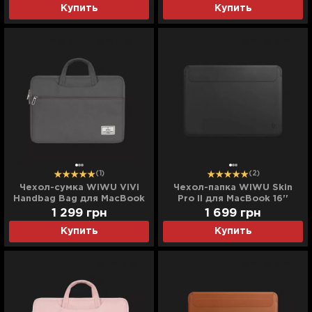
Купить
Купить
(1)
(2)
Чехол-сумка WiWU ViVi
Чехол-папка WIWU Skin
Handbag Bag для MacBook
Pro II для MacBook 16''
13,3/14 (Gray)
(2021/2023) (Black)
1 299
грн
1 699
грн
Купить
Купить