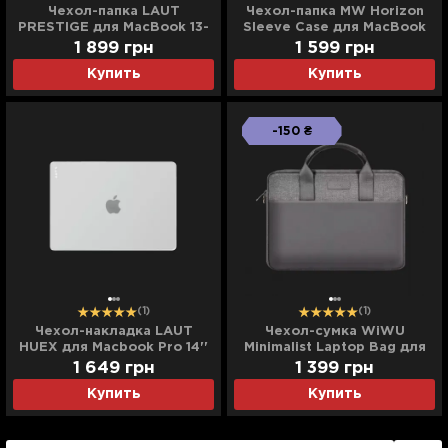
Чехол-папка LAUT
Чехол-папка MW Horizon
PRESTIGE для MacBook 13-
Sleeve Case для MacBook
14'' (Taupe / Gray)
Pro 14"/ Air 13" M2 (Frosty
1 899
грн
1 599
грн
Green)
Купить
Купить
-150 ₴
(1)
(1)
Чехол-накладка LAUT
Чехол-сумка WiWU
HUEX для Macbook Pro 14''
Minimalist Laptop Bag для
(2021-2026) (Frost)
MacBook 13/14" (Gray)
1 649
грн
1 399
грн
Купить
Купить