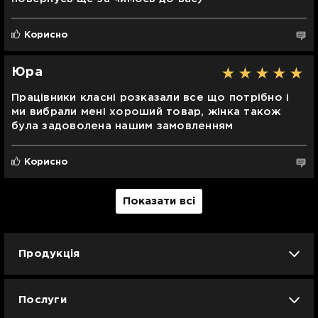
Корисно
Юра
Працівники класні розказали все що потрібно і
ми вибрали мені хороший товар, жінка також
була задоволена нашим замовленням
Корисно
Показати всі
Продукція
iPhone
iPad
Mac
Apple Watch
Послуги
AirPods
Гаджети
Аксесуари