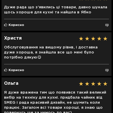
Дуже рада що з'явились ці товари, давно шукала
щось хороше для кухні та найшла в Ябко
Корисно
Христя
Обслуговування на вищому рівнв, і доставка
дуже хороша, я знайшла все що мені було
потрібно дякую😋
Корисно
Ольга
Я дуже вражена тим що появився такий великий
вибір на техніку для кухні. придбала чайник від
SMEG і рада красивий дизайн, не шумить коли
працює. Загалом всі товари хороші, я знаю що
повернусь ще за чимось до вас)