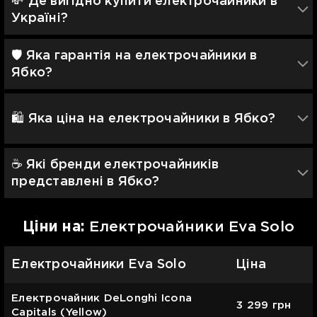
💸 Де вигідно купити електрочайники в
Україні?
🛡 Яка гарантія на електрочайники в
Ябко?
🛍️ Яка ціна на електрочайники в Ябко?
☕️ Які бренди електрочайників
представлені в Ябко?
Цiни на:
Електрочайники Eva Solo
Електрочайники Eva Solo
Ціна
Електрочайник DeLonghi Icona
3 299
грн
Capitals (Yellow)