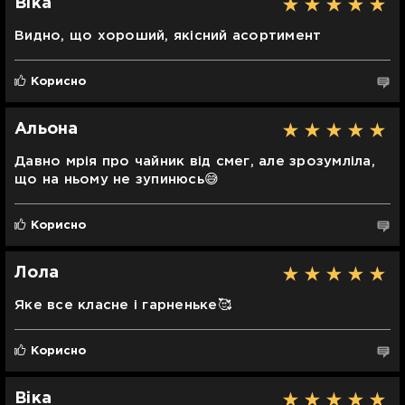
Віка
Видно, що хороший, якісний асортимент
Корисно
Альона
Давно мрія про чайник від смег, але зрозумліла,
що на ньому не зупинюсь😅
Корисно
Лола
Яке все класне і гарненьке🥰
Корисно
Віка