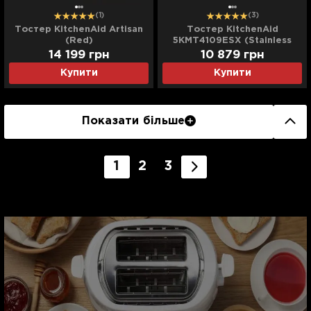
(1)
(3)
Тостер KitchenAid Artisan
Тостер KitchenAid
(Red)
5KMT4109ESX (Stainless
Steel)
14 199
грн
10 879
грн
Купити
Купити
Показати більше
1
2
3