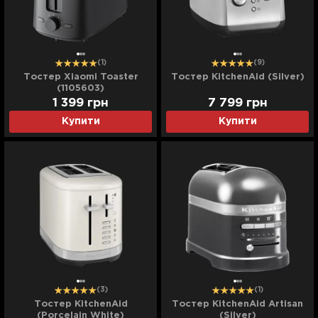
(1)
(9)
Тостер Xiaomi Toaster
Тостер KitchenAid (Silver)
(1105603)
1 399
грн
7 799
грн
Купити
Купити
(3)
(1)
Тостер KitchenAid
Тостер KitchenAid Artisan
(Porcelain White)
(Silver)