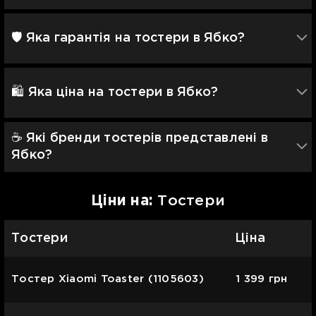
🛡 Яка гарантія на тостери в Ябко?
🛍️ Яка ціна на тостери в Ябко?
☕️ Які бренди тостерів представлені в
Ябко?
Цiни на:
Тостери
Тостери
Ціна
Тостер Xiaomi Toaster (1105603)
1 399
грн