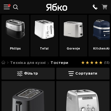
Philips
Tefal
Gorenje
KitchenAi
Техніка для кухні
Тостери
(13)
Тостери
Фільтр
Сортувати