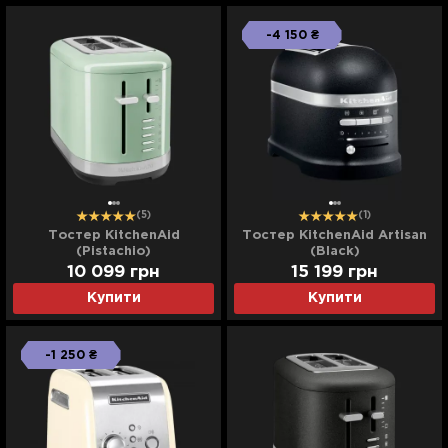
-4 150 ₴
(5)
(1)
Тостер KitchenAid
Тостер KitchenAid Artisan
(Pistachio)
(Black)
10 099
грн
15 199
грн
Купити
Купити
-1 250 ₴