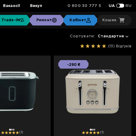
0 800 30 777 5
Вакансії
Викуп
UA
RU
Trade-IN
Ремонт
Кабінет
Кошик
Сортувати:
Стандартне
(13)
Відгуків
-290 ₴
1
2
3
1
2
3
(1)
(1)