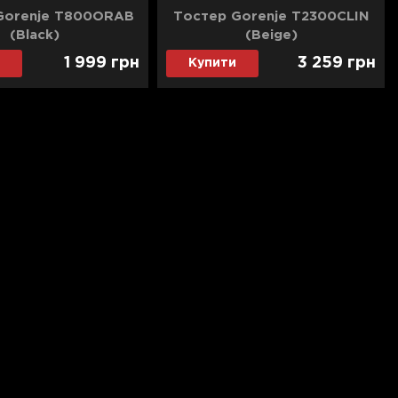
Gorenje T800ORAB
Тостер Gorenje T2300CLIN
(Black)
(Beige)
1 999
грн
3 259
грн
Купити