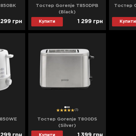
T850BK
Тостер Gorenje T850DPB
Тостер 
(Black)
 299
грн
1 299
грн
Купити
Купити
1
2
3
(1)
T850WE
Тостер Gorenje T800DS
(Silver)
 299
грн
1 399
грн
Купити