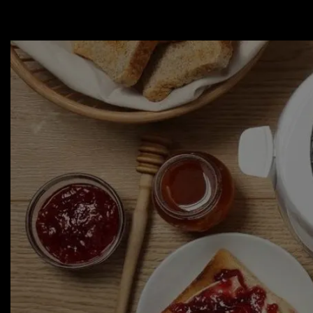
Для телевізорів
Мікрохвильові печі
Для проекторів
Аксесуари для кавомашин
Для 3D-принтерів
Засоби для чистки
Термочашки
Для принтерів
Показати все
>>
Для кавомашин
Для кухні
Для пилососів